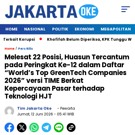
HOME
NASIONAL
POLITIK
EKONOMI
MEGAPOLITAN
erkait Korupsi
Khofifah Belum Diperiksa, KPK Tunggu Wakt
/
Home
Pers Rilis
Melesat 22 Posisi, Huasun Tercantum
pada Peringkat Ke-12 dalam Daftar
“World’s Top GreenTech Companies
2026” versi TIME Berkat
Kepercayaan Pasar terhadap
Teknologi HJT
Tim Jakarta Oke
- Pewarta
Jumat, 12 Juni 2026
- 05:41 WIB