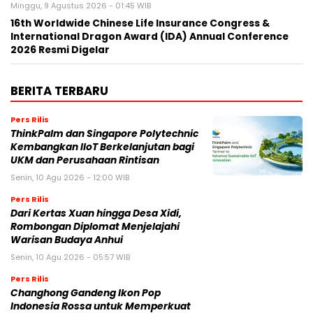
Minggu, 9 Agustus 2026 - 01:45 WIB
16th Worldwide Chinese Life Insurance Congress &
International Dragon Award (IDA) Annual Conference
2026 Resmi Digelar
BERITA TERBARU
Pers Rilis
ThinkPalm dan Singapore Polytechnic
Kembangkan IIoT Berkelanjutan bagi
UKM dan Perusahaan Rintisan
Senin, 10 Agu 2026 - 12:00 WIB
Pers Rilis
Dari Kertas Xuan hingga Desa Xidi,
Rombongan Diplomat Menjelajahi
Warisan Budaya Anhui
Senin, 10 Agu 2026 - 05:57 WIB
Pers Rilis
Changhong Gandeng Ikon Pop
Indonesia Rossa untuk Memperkuat