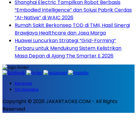
Shanghai Electric Tampilkan Robot Berbasis
“Embodied Intelligence” dan Solusi Pabrik Cerdas
“AI-Native” di WAIC 2026
Rumah Sakit Berkonsep TOD di TMII, Hasil Sinergi
Brawijaya Healthcare dan Jasa Marga
Huawei Luncurkan Strategi “Grid-Forming”
Terbaru untuk Mendukung Sistem Kelistrikan
Masa Depan di Ajang The Smarter E 2026
Beranda
Tim Redaksi
Copyright © 2026 JAKARTAOKE.COM - All Rights
Reserved