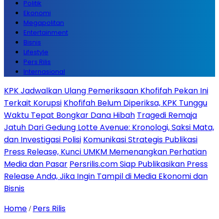
Politik
Ekonomi
Megapolitan
Entertainment
Bisnis
Lifestyle
Pers Rilis
Internasional
KPK Jadwalkan Ulang Pemeriksaan Khofifah Pekan Ini
Terkait Korupsi
Khofifah Belum Diperiksa, KPK Tunggu
Waktu Tepat Bongkar Dana Hibah
Tragedi Remaja
Jatuh Dari Gedung Lotte Avenue: Kronologi, Saksi Mata,
dan Investigasi Polisi
Komunikasi Strategis Publikasi
Press Release, Kunci UMKM Memenangkan Perhatian
Media dan Pasar
Persrilis.com Siap Publikasikan Press
Release Anda, Jika Ingin Tampil di Media Ekonomi dan
Bisnis
Home
Pers Rilis
/