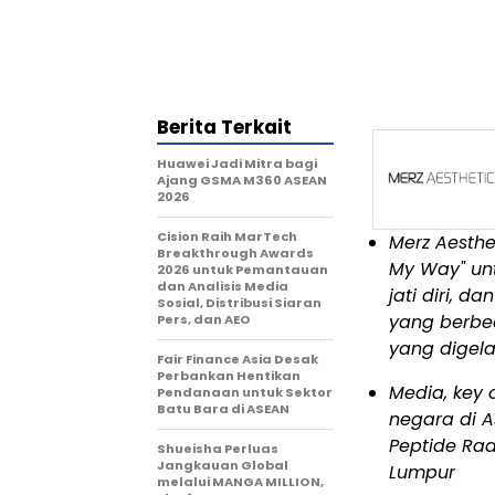
Berita Terkait
Huawei Jadi Mitra bagi
Ajang GSMA M360 ASEAN
2026
Cision Raih MarTech
Merz Aesthe
Breakthrough Awards
My Way" unt
2026 untuk Pemantauan
dan Analisis Media
jati diri, 
Sosial, Distribusi Siaran
yang berbe
Pers, dan AEO
yang digela
Fair Finance Asia Desak
Perbankan Hentikan
Media, key 
Pendanaan untuk Sektor
Batu Bara di ASEAN
negara di 
Peptide Rad
Shueisha Perluas
Jangkauan Global
Lumpur
melalui MANGA MILLION,