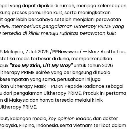
ogel yang dapat dipakai di rumah, menjaga kelembapan
ukung proses pemulihan kulit, serta meningkatkan
lit agar lebih bercahaya setelah menjalani perawatan
PRIME, memperluas pengalaman Ultherapy PRIME yang
tersedia di klinik menuju rutinitas perawatan kulit
 Malaysia, 7 Juli 2026 /PRNewswire/ — Merz Aesthetics,
tetika medis terbesar di dunia, memperkenalkan
ajuk
"See My Skin, Lift My Way"
untuk tahun 2026
ltherapy PRIME Soirée yang berlangsung di Kuala
kesempatan yang sama, perusahaan ini juga
an Ultherapy Mask – PDRN Peptide Radiance sebagai
u dari pengalaman Ultherapy PRIME. Produk ini pertama
an di Malaysia dan hanya tersedia melalui klinik
Ultherapy
PRIME.
ebut, kalangan media,
key opinion leader
, dan dokter
Malaysia, Filipina, Indonesia, serta Vietnam terlibat dalam