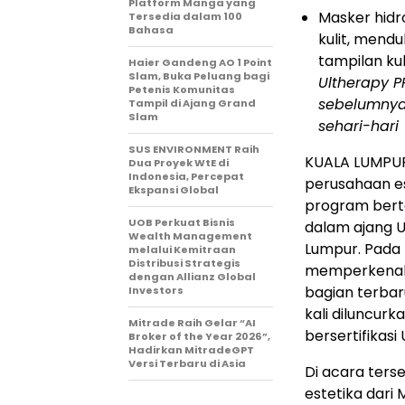
Platform Manga yang
Masker hidr
Tersedia dalam 100
Bahasa
kulit, mend
tampilan ku
Haier Gandeng AO 1 Point
Slam, Buka Peluang bagi
Ultherapy 
Petenis Komunitas
sebelumnya 
Tampil di Ajang Grand
Slam
sehari-hari
SUS ENVIRONMENT Raih
KUALA LUMPUR,
Dua Proyek WtE di
Indonesia, Percepat
perusahaan es
Ekspansi Global
program bert
UOB Perkuat Bisnis
dalam ajang U
Wealth Management
Lumpur. Pada 
melalui Kemitraan
Distribusi Strategis
memperkenalk
dengan Allianz Global
bagian terbar
Investors
kali diluncurk
Mitrade Raih Gelar “AI
bersertifikasi
Broker of the Year 2026”,
Hadirkan MitradeGPT
Versi Terbaru di Asia
Di acara ters
estetika dari 