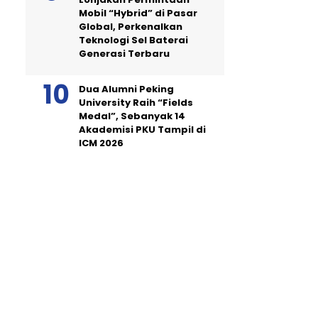
Mobil “Hybrid” di Pasar
Global, Perkenalkan
Teknologi Sel Baterai
Generasi Terbaru
Dua Alumni Peking
University Raih “Fields
Medal”, Sebanyak 14
Akademisi PKU Tampil di
ICM 2026