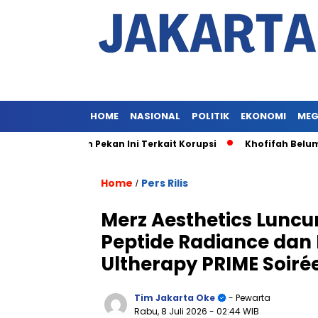
HOME
NASIONAL
POLITIK
EKONOMI
MEG
 Khofifah Pekan Ini Terkait Korupsi
Khofifah Belum Diper
Home
Pers Rilis
/
Merz Aesthetics Lunc
Peptide Radiance dan 
Ultherapy PRIME Soiré
Tim Jakarta Oke
- Pewarta
Rabu, 8 Juli 2026
- 02:44 WIB