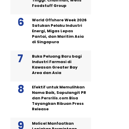
Tinggi: Chairman, Wens
Foodstuff Group
World Offshore Week 2026
Satukan Pelaku Industri
Energi, Migas Lepas
Pantai, dan Maritim Asia
di Singapura
Buka Peluang Baru bagi
Industri Farmasi di
Kawasan Greater Bay
Area dan Asia
Efektif untuk Memulihkan
Nama Baik, Sapulangit PR
dan Persrilis.com Bisa
Tayangkan Ribuan Press
Release
Molicel Manfaatkan
Lonjakan Permintaan