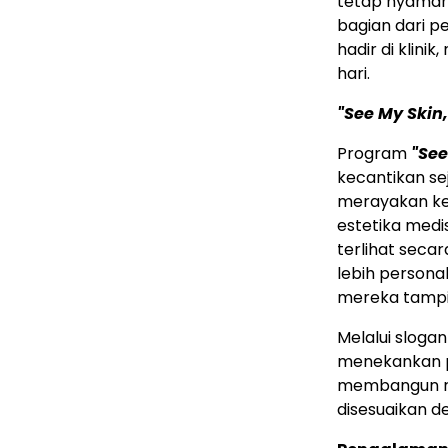
tetap nyaman 
bagian dari p
hadir di klini
hari.
"See My Skin,
Program
"See
kecantikan se
merayakan keu
estetika medi
terlihat seca
lebih persona
mereka tampil
Melalui sloga
menekankan p
membangun ra
disesuaikan d