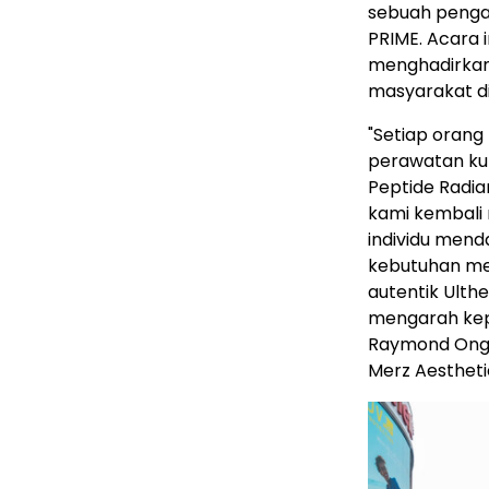
sebuah penga
PRIME. Acara 
menghadirkan 
masyarakat di
"Setiap oran
perawatan ku
Peptide Radia
kami kembali
individu mend
kebutuhan me
autentik Ulth
mengarah ke
Raymond Ong
Merz Aestheti