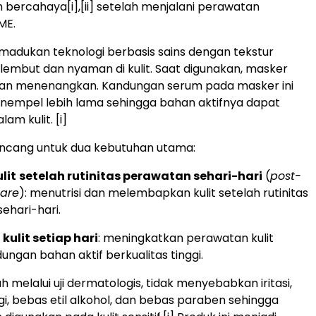
ih bercahaya
[i],[ii]
setelah menjalani perawatan
ME.
madukan teknologi berbasis sains dengan tekstur
 lembut dan nyaman di kulit. Saat digunakan, masker
 dan menenangkan. Kandungan serum pada masker ini
nempel lebih lama sehingga bahan aktifnya dapat
lam kulit.
[i]
rancang untuk dua kebutuhan utama:
lit
setelah rutinitas perawatan sehari-hari
(
post-
care
): menutrisi dan melembapkan kulit setelah rutinitas
ehari-hari.
kulit setiap hari
: meningkatkan perawatan kulit
ungan bahan aktif berkualitas tinggi.
ah melalui uji dermatologis, tidak menyebabkan iritasi,
, bebas etil alkohol, dan bebas paraben sehingga