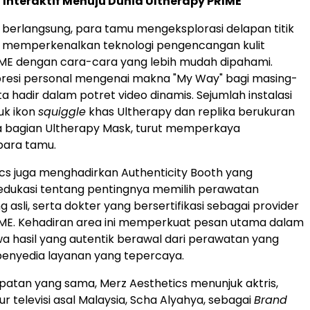
nteraktif Menuju Dunia Ultherapy PRIME
berlangsung, para tamu mengeksplorasi delapan titik
g memperkenalkan teknologi pengencangan kulit
IME dengan cara-cara yang lebih mudah dipahami.
presi personal mengenai makna "My Way" bagi masing-
a hadir dalam potret video dinamis. Sejumlah instalasi
uk ikon
squiggle
khas Ultherapy dan replika berukuran
ga bagian Ultherapy Mask, turut memperkaya
ara tamu.
cs juga menghadirkan Authenticity Booth yang
dukasi tentang pentingnya memilih perawatan
g asli, serta dokter yang
bersertifikasi sebagai provider
IME
. Kehadiran area ini memperkuat pesan utama dalam
wa hasil yang autentik berawal dari perawatan yang
penyedia layanan yang tepercaya.
atan yang sama, Merz Aesthetics menunjuk aktris,
ur televisi asal Malaysia, Scha Alyahya, sebagai
Brand