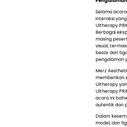
Pengalaman I
Selama acara 
interaksi yan
Ultherapy PR
Berbagai eks
masing pesert
visual, termas
besar dari ti
pengalaman p
Merz Aestheti
memberikan e
Ultherapy yan
Ultherapy PR
acara ini bah
autentik dan 
Dalam kesemp
model, dan fig