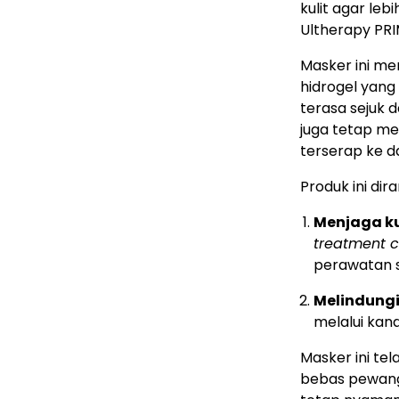
kulit agar leb
Ultherapy PRI
Masker ini me
hidrogel yang
terasa sejuk
juga tetap me
terserap ke da
Produk ini di
Menjaga ku
treatment 
perawatan s
Melindungi 
melalui kand
Masker ini tel
bebas pewangi