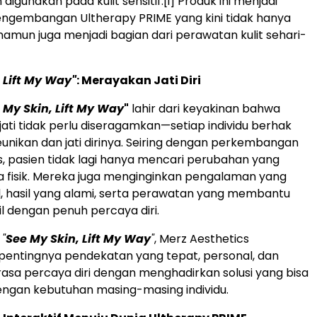
digunakan pada kulit sensitif.
[i]
Produk ini menjadi
engembangan Ultherapy PRIME yang kini tidak hanya
k, namun juga menjadi bagian dari perawatan kulit sehari-
 Lift My Way"
: Merayakan Jati Diri
 My Skin, Lift My Way
"
lahir dari keyakinan bahwa
jati tidak perlu diseragamkan—setiap individu berhak
nikan dan jati dirinya. Seiring dengan perkembangan
s, pasien tidak lagi hanya mencari perubahan yang
ra fisik. Mereka juga menginginkan pengalaman yang
l, hasil yang alami, serta perawatan yang membantu
 dengan penuh percaya diri.
n
"
See My Skin, Lift My Way
"
, Merz Aesthetics
entingnya pendekatan yang tepat, personal, dan
sa percaya diri dengan menghadirkan solusi yang bisa
engan kebutuhan masing-masing individu.