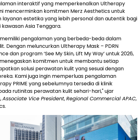
laman interaktif yang memperkenalkan Ultherapy
ini mencerminkan komitmen Merz Aesthetics untuk
layanan estetika yang lebih personal dan autentik bagi
 kawasan Asia Tenggara.
g memiliki pengalaman yang berbeda-beda dalam
lit. Dengan meluncurkan Ultherapy Mask – PDRN
nce dan program ‘See My Skin, Lift My Way’ untuk 2026,
 menegaskan komitmen untuk membantu setiap
apatkan solusi perawatan kulit yang sesuai dengan
reka. Kami juga ingin memperluas pengalaman
erapy PRIME yang sebelumnya tersedia di klinik
pada
rutinitas
perawatan kulit sehari-hari," ujar
,
Associate Vice President
,
Regional Commercial APAC
,
cs.