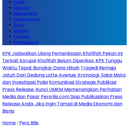
Politik
Ekonomi
Megapolitan
Entertainment
Bisnis
Lifestyle
Pers Rilis
Internasional
KPK Jadwalkan Ulang Pemeriksaan Khofifah Pekan Ini
Terkait Korupsi
Khofifah Belum Diperiksa, KPK Tunggu
Waktu Tepat Bongkar Dana Hibah
Tragedi Remaja
Jatuh Dari Gedung Lotte Avenue: Kronologi, Saksi Mata,
dan Investigasi Polisi
Komunikasi Strategis Publikasi
Press Release, Kunci UMKM Memenangkan Perhatian
Media dan Pasar
Persrilis.com Siap Publikasikan Press
Release Anda, Jika Ingin Tampil di Media Ekonomi dan
Bisnis
Home
Pers Rilis
/