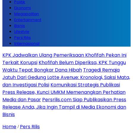
Politik
Ekonomi
Megapolitan
Entertainment
Bisnis
Lifestyle
Pers Rilis
Internasional
KPK Jadwalkan Ulang Pemeriksaan Khofifah Pekan Ini
Terkait Korupsi
Khofifah Belum Diperiksa, KPK Tunggu
Waktu Tepat Bongkar Dana Hibah
Tragedi Remaja
Jatuh Dari Gedung Lotte Avenue: Kronologi, Saksi Mata,
dan Investigasi Polisi
Komunikasi Strategis Publikasi
Press Release, Kunci UMKM Memenangkan Perhatian
Media dan Pasar
Persrilis.com Siap Publikasikan Press
Release Anda, Jika Ingin Tampil di Media Ekonomi dan
Bisnis
Home
Pers Rilis
/