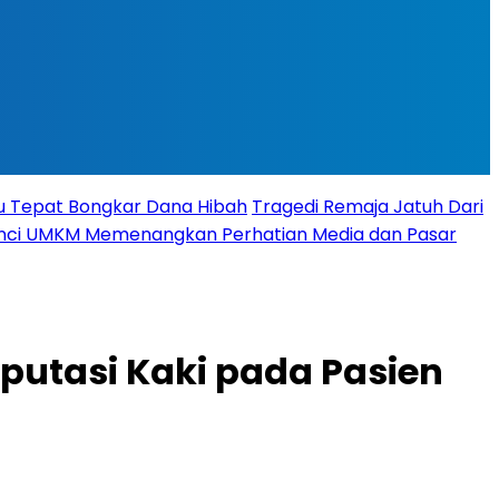
tu Tepat Bongkar Dana Hibah
Tragedi Remaja Jatuh Dari
 Kunci UMKM Memenangkan Perhatian Media dan Pasar
putasi Kaki pada Pasien