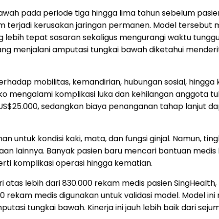
wah pada periode tiga hingga lima tahun sebelum pasien
m terjadi kerusakan jaringan permanen. Model tersebut 
 lebih tepat sasaran sekaligus mengurangi waktu tungg
yang menjalani amputasi tungkai bawah diketahui menderit
adap mobilitas, kemandirian, hubungan sosial, hingga k
iko mengalami komplikasi luka dan kehilangan anggota tubu
r US$25.000, sedangkan biaya penanganan tahap lanjut 
 untuk kondisi kaki, mata, dan fungsi ginjal. Namun, ti
an lainnya. Banyak pasien baru mencari bantuan medis ke
erti komplikasi operasi hingga kematian.
tas lebih dari 830.000 rekam medis pasien SingHealth, te
00 rekam medis digunakan untuk validasi model. Model ini
utasi tungkai bawah. Kinerja ini jauh lebih baik dari sej