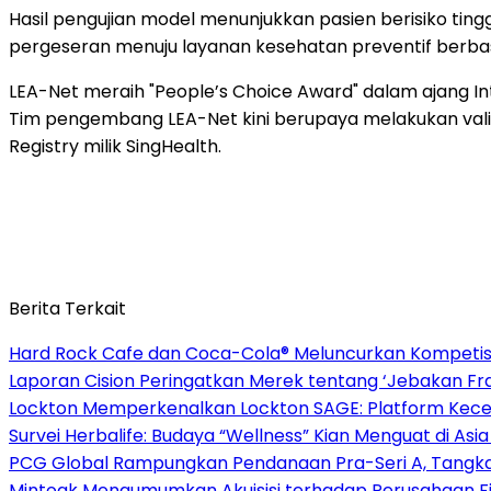
Hasil pengujian model menunjukkan pasien berisiko tingg
pergeseran menuju layanan kesehatan preventif berb
LEA-Net meraih "People’s Choice Award" dalam ajang In
Tim pengembang LEA-Net kini berupaya melakukan validas
Registry milik SingHealth.
Berita Terkait
Hard Rock Cafe dan Coca-Cola® Meluncurkan Kompetisi 
Laporan Cision Peringatkan Merek tentang ‘Jebakan F
Lockton Memperkenalkan Lockton SAGE: Platform Kecer
Survei Herbalife: Budaya “Wellness” Kian Menguat di Asi
PCG Global Rampungkan Pendanaan Pra-Seri A, Tangkap
Mintoak Mengumumkan Akuisisi terhadap Perusahaan Fin