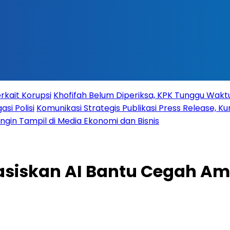
rkait Korupsi
Khofifah Belum Diperiksa, KPK Tunggu Wak
si Polisi
Komunikasi Strategis Publikasi Press Release,
 Ingin Tampil di Media Ekonomi dan Bisnis
basiskan AI Bantu Cegah Am