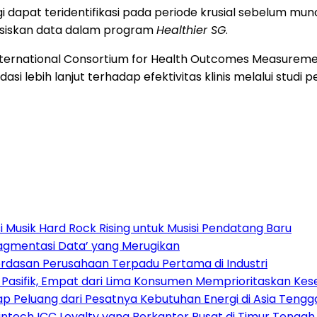
i dapat teridentifikasi pada periode krusial sebelum mun
asiskan data dalam program
Healthier SG
.
ternational Consortium for Health Outcomes Measurement
i lebih lanjut terhadap efektivitas klinis melalui studi
Musik Hard Rock Rising untuk Musisi Pendatang Baru
ragmentasi Data’ yang Merugikan
dasan Perusahaan Terpadu Pertama di Industri
a Pasifik, Empat dari Lima Konsumen Memprioritaskan Kese
 Peluang dari Pesatnya Kebutuhan Energi di Asia Tengg
tech ICC Loyalty yang Berkantor Pusat di Timur Tengah.