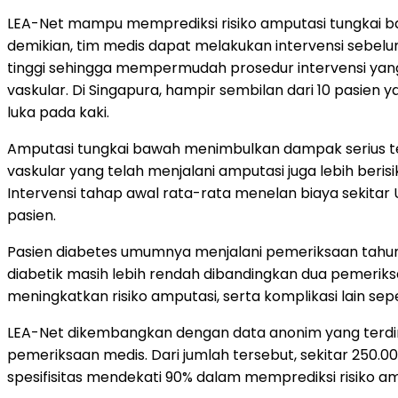
LEA-Net mampu memprediksi risiko amputasi tungkai ba
demikian, tim medis dapat melakukan intervensi sebelu
tinggi sehingga mempermudah prosedur intervensi yang
vaskular. Di Singapura, hampir sembilan dari 10 pasien 
luka pada kaki.
Amputasi tungkai bawah menimbulkan dampak serius terh
vaskular yang telah menjalani amputasi juga lebih beris
Intervensi tahap awal rata-rata menelan biaya sekita
pasien.
Pasien diabetes umumnya menjalani pemeriksaan tahunan
diabetik masih lebih rendah dibandingkan dua pemeriksa
meningkatkan risiko amputasi, serta komplikasi lain sep
LEA-Net dikembangkan dengan data anonim yang terdiri a
pemeriksaan medis. Dari jumlah tersebut, sekitar 250.0
spesifisitas mendekati 90% dalam memprediksi risiko amp