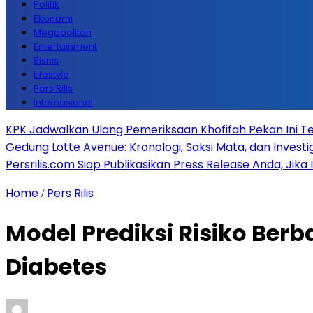
Politik
Ekonomi
Megapolitan
Entertainment
Bisnis
Lifestyle
Pers Rilis
Internasional
KPK Jadwalkan Ulang Pemeriksaan Khofifah Pekan Ini Te
Gedung Lotte Avenue: Kronologi, Saksi Mata, dan Investiga
Persrilis.com Siap Publikasikan Press Release Anda, Jika
Home
Pers Rilis
/
Model Prediksi Risiko Ber
Diabetes