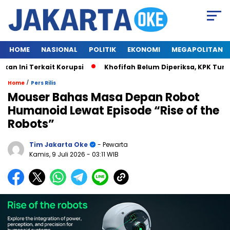
HOME
NASIONAL
POLITIK
EKONOMI
MEGAPOLITAN
 Ini Terkait Korupsi
Khofifah Belum Diperiksa, KPK Tunggu
/
Home
Pers Rilis
Mouser Bahas Masa Depan Robot
Humanoid Lewat Episode “Rise of the
Robots”
Tim Jakarta Oke
- Pewarta
Kamis, 9 Juli 2026
- 03:11 WIB