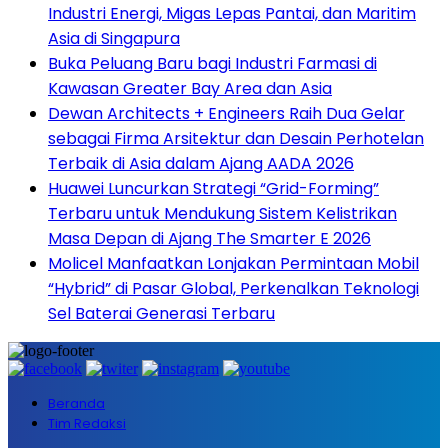
Industri Energi, Migas Lepas Pantai, dan Maritim
Asia di Singapura
Buka Peluang Baru bagi Industri Farmasi di
Kawasan Greater Bay Area dan Asia
Dewan Architects + Engineers Raih Dua Gelar
sebagai Firma Arsitektur dan Desain Perhotelan
Terbaik di Asia dalam Ajang AADA 2026
Huawei Luncurkan Strategi “Grid-Forming”
Terbaru untuk Mendukung Sistem Kelistrikan
Masa Depan di Ajang The Smarter E 2026
Molicel Manfaatkan Lonjakan Permintaan Mobil
“Hybrid” di Pasar Global, Perkenalkan Teknologi
Sel Baterai Generasi Terbaru
Beranda
Tim Redaksi