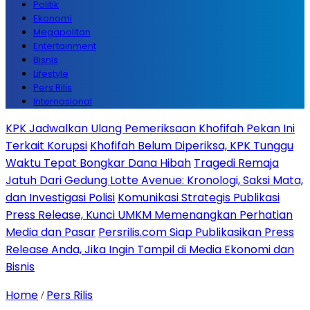
Politik
Ekonomi
Megapolitan
Entertainment
Bisnis
Lifestyle
Pers Rilis
Internasional
KPK Jadwalkan Ulang Pemeriksaan Khofifah Pekan Ini
Terkait Korupsi
Khofifah Belum Diperiksa, KPK Tunggu
Waktu Tepat Bongkar Dana Hibah
Tragedi Remaja
Jatuh Dari Gedung Lotte Avenue: Kronologi, Saksi Mata,
dan Investigasi Polisi
Komunikasi Strategis Publikasi
Press Release, Kunci UMKM Memenangkan Perhatian
Media dan Pasar
Persrilis.com Siap Publikasikan Press
Release Anda, Jika Ingin Tampil di Media Ekonomi dan
Bisnis
Home
Pers Rilis
/