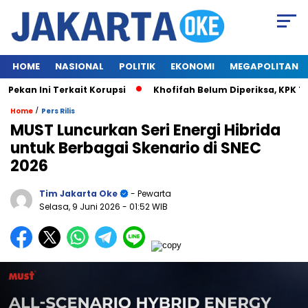
HOME
NASIONAL
POLITIK
EKONOMI
MEGAPOLITAN
kan Ini Terkait Korupsi
Khofifah Belum Diperiksa, KPK Tun
/
Home
Pers Rilis
MUST Luncurkan Seri Energi Hibrida
untuk Berbagai Skenario di SNEC
2026
Tim Jakarta Oke
- Pewarta
Selasa, 9 Juni 2026
- 01:52 WIB