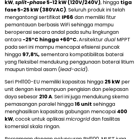
kW
,
split-phase
5-12 kW (120V/240V)
, hingga
tiga
fase 5-25 kW (380VAC)
. Seluruh produk ini telah
mengantongi sertifikat
IP66
dan memiliki fitur
pemantauan berbasis WiFi sehingga mampu
beroperasi secara andal pada suhu lingkungan
antara
-25°C hingga +60°C.
Arsitektur
dual
MPPT
pada seri ini mampu mencapai efisiensi puncak
hingga
97,8%,
sementara kompatibilitas baterai
yang fleksibel mendukung penggunaan baterai litium
maupun timbal asam (
lead-acid
).
Seri PH1100-EU memiliki kapasitas hingga
25 kW
per
unit dengan kemampuan pengisian dan pelepasan
daya sebesar
210 A
. Seri ini juga mendukung skema
pemasangan paralel hingga
16 unit
sehingga
menghasilkan kapasitas gabungan mencapai
400
kW
, cocok untuk aplikasi
microgrid
dan fasilitas
komersial skala ringan.
Bersamaan dengan peluncuran PH1100, MUST juga