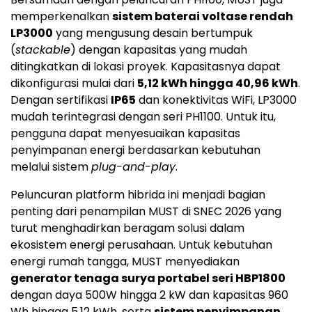
memperkenalkan
sistem baterai voltase rendah
LP3000
yang mengusung desain bertumpuk
(
stackable
) dengan kapasitas yang mudah
ditingkatkan di lokasi proyek. Kapasitasnya dapat
dikonfigurasi mulai dari
5,12 kWh hingga 40,96 kWh
.
Dengan sertifikasi
IP65
dan konektivitas WiFi, LP3000
mudah terintegrasi dengan seri PH1100. Untuk itu,
pengguna dapat menyesuaikan kapasitas
penyimpanan energi berdasarkan kebutuhan
melalui sistem
plug-and-play
.
Peluncuran platform hibrida ini menjadi bagian
penting dari penampilan MUST di SNEC 2026 yang
turut menghadirkan beragam solusi dalam
ekosistem energi perusahaan. Untuk kebutuhan
energi rumah tangga, MUST menyediakan
generator tenaga surya portabel seri HBP1800
dengan daya 500W hingga 2 kW dan kapasitas 960
Wh hingga 5,12 kWh, serta
sistem penyimpanan