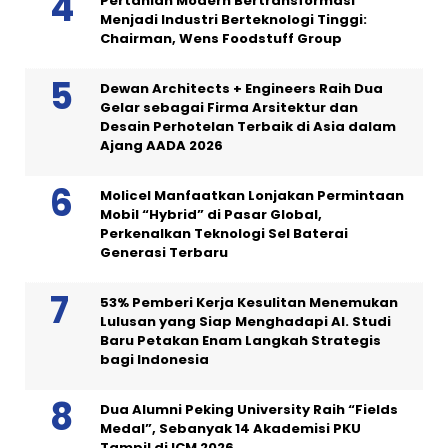
Pertanian Modern Bertransformasi
Menjadi Industri Berteknologi Tinggi:
Chairman, Wens Foodstuff Group
Dewan Architects + Engineers Raih Dua
Gelar sebagai Firma Arsitektur dan
Desain Perhotelan Terbaik di Asia dalam
Ajang AADA 2026
Molicel Manfaatkan Lonjakan Permintaan
Mobil “Hybrid” di Pasar Global,
Perkenalkan Teknologi Sel Baterai
Generasi Terbaru
53% Pemberi Kerja Kesulitan Menemukan
Lulusan yang Siap Menghadapi AI. Studi
Baru Petakan Enam Langkah Strategis
bagi Indonesia
Dua Alumni Peking University Raih “Fields
Medal”, Sebanyak 14 Akademisi PKU
Tampil di ICM 2026