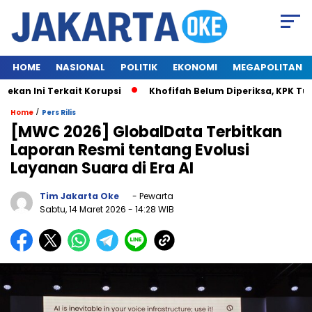
HOME
NASIONAL
POLITIK
EKONOMI
MEGAPOLITAN
n Ini Terkait Korupsi
Khofifah Belum Diperiksa, KPK Tung
/
Home
Pers Rilis
[MWC 2026] GlobalData Terbitkan
Laporan Resmi tentang Evolusi
Layanan Suara di Era AI
Tim Jakarta Oke
- Pewarta
Sabtu, 14 Maret 2026
- 14:28 WIB