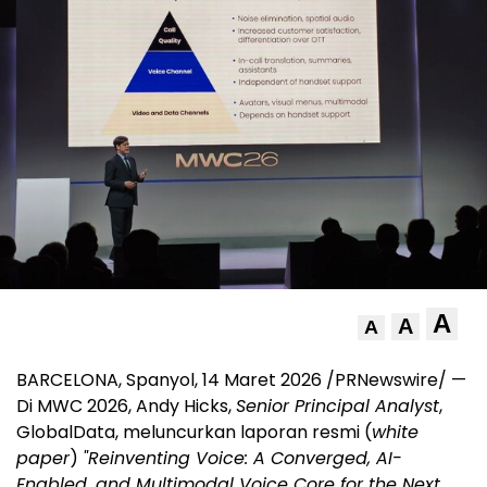
A
A
A
BARCELONA, Spanyol, 14 Maret 2026 /PRNewswire/ —
Di MWC 2026, Andy Hicks,
Senior Principal Analyst
,
GlobalData, meluncurkan laporan resmi (
white
paper
)
"Reinventing Voice: A Converged, AI-
Enabled, and Multimodal Voice Core for the Next