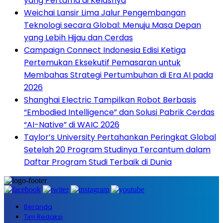
yang Pertama di Kelasnya
Weichai Lansir Lima Jalur Pengembangan
Teknologi secara Global: Menuju Masa Depan
yang Lebih Hijau dan Cerdas
Campaign Connect Indonesia Edisi Ketiga
Pertemukan Eksekutif Pemasaran untuk
Membahas Strategi Pertumbuhan di Era AI pada
2026
Shanghai Electric Tampilkan Robot Berbasis
“Embodied Intelligence” dan Solusi Pabrik Cerdas
“AI-Native” di WAIC 2026
Taylor’s University Pertahankan Peringkat Global
Setelah 20 Program Studinya Tercantum dalam
Daftar Program Studi Terbaik di Dunia
Beranda
Tim Redaksi