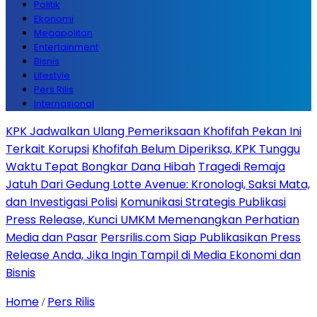
Politik
Ekonomi
Megapolitan
Entertainment
Bisnis
Lifestyle
Pers Rilis
Internasional
KPK Jadwalkan Ulang Pemeriksaan Khofifah Pekan Ini
Terkait Korupsi
Khofifah Belum Diperiksa, KPK Tunggu
Waktu Tepat Bongkar Dana Hibah
Tragedi Remaja
Jatuh Dari Gedung Lotte Avenue: Kronologi, Saksi Mata,
dan Investigasi Polisi
Komunikasi Strategis Publikasi
Press Release, Kunci UMKM Memenangkan Perhatian
Media dan Pasar
Persrilis.com Siap Publikasikan Press
Release Anda, Jika Ingin Tampil di Media Ekonomi dan
Bisnis
Home
Pers Rilis
/