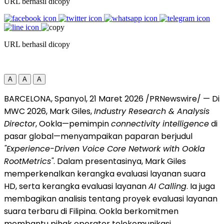
URL berhasil dicopy
URL berhasil dicopy
A
A
A
BARCELONA, Spanyol, 21 Maret 2026 /PRNewswire/ — Di
MWC 2026, Mark Giles,
Industry Research & Analysis
Director
, Ookla—pemimpin
connectivity intelligence
di
pasar global—menyampaikan paparan berjudul
"Experience-Driven Voice Core Network with Ookla
RootMetrics"
. Dalam presentasinya, Mark Giles
memperkenalkan kerangka evaluasi layanan suara
HD, serta kerangka evaluasi layanan
AI Calling
. Ia juga
membagikan analisis tentang proyek evaluasi layanan
suara terbaru di Filipina. Ookla berkomitmen
membantu pihak operator telekomunikasi