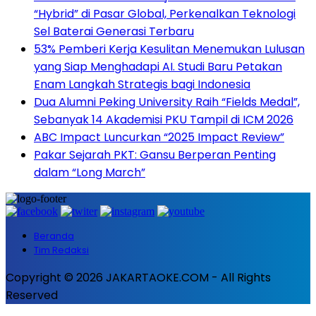
“Hybrid” di Pasar Global, Perkenalkan Teknologi
Sel Baterai Generasi Terbaru
53% Pemberi Kerja Kesulitan Menemukan Lulusan
yang Siap Menghadapi AI. Studi Baru Petakan
Enam Langkah Strategis bagi Indonesia
Dua Alumni Peking University Raih “Fields Medal”,
Sebanyak 14 Akademisi PKU Tampil di ICM 2026
ABC Impact Luncurkan “2025 Impact Review”
Pakar Sejarah PKT: Gansu Berperan Penting
dalam “Long March”
Beranda
Tim Redaksi
Copyright © 2026 JAKARTAOKE.COM - All Rights
Reserved