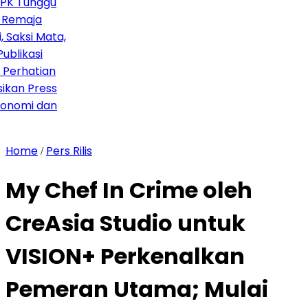
unggu
aja
i Mata,
asi
atian
 Press
mi dan
Home
Pers Rilis
/
My Chef In Crime oleh
CreAsia Studio untuk
VISION+ Perkenalkan
Pemeran Utama; Mulai