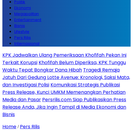
Politik
Ekonomi
Megapolitan
Entertainment
Bisnis
Lifestyle
Pers Rilis
Internasional
KPK Jadwalkan Ulang Pemeriksaan Khofifah Pekan Ini
Terkait Korupsi
Khofifah Belum Diperiksa, KPK Tunggu
Waktu Tepat Bongkar Dana Hibah
Tragedi Remaja
Jatuh Dari Gedung Lotte Avenue: Kronologi, Saksi Mata,
dan Investigasi Polisi
Komunikasi Strategis Publikasi
Press Release, Kunci UMKM Memenangkan Perhatian
Media dan Pasar
Persrilis.com Siap Publikasikan Press
Release Anda, Jika Ingin Tampil di Media Ekonomi dan
Bisnis
Home
Pers Rilis
/