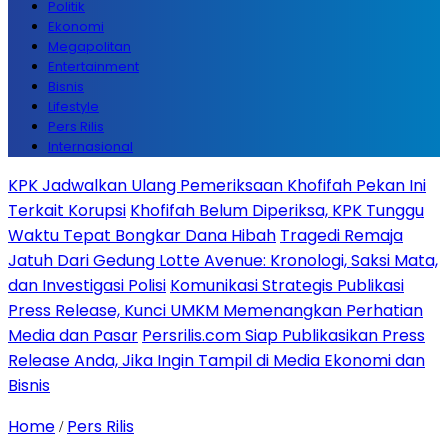
Politik
Ekonomi
Megapolitan
Entertainment
Bisnis
Lifestyle
Pers Rilis
Internasional
KPK Jadwalkan Ulang Pemeriksaan Khofifah Pekan Ini
Terkait Korupsi
Khofifah Belum Diperiksa, KPK Tunggu
Waktu Tepat Bongkar Dana Hibah
Tragedi Remaja
Jatuh Dari Gedung Lotte Avenue: Kronologi, Saksi Mata,
dan Investigasi Polisi
Komunikasi Strategis Publikasi
Press Release, Kunci UMKM Memenangkan Perhatian
Media dan Pasar
Persrilis.com Siap Publikasikan Press
Release Anda, Jika Ingin Tampil di Media Ekonomi dan
Bisnis
Home
Pers Rilis
/