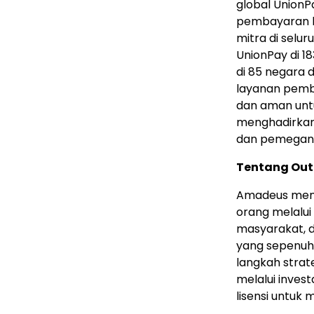
global Union
pembayaran li
mitra di selu
UnionPay di 1
di 85 negara 
layanan pemba
dan aman untu
menghadirkan 
dan pemegang
Tentang Ou
Amadeus meni
orang melalui
masyarakat, d
yang sepenuh
langkah stra
melalui invest
lisensi untuk