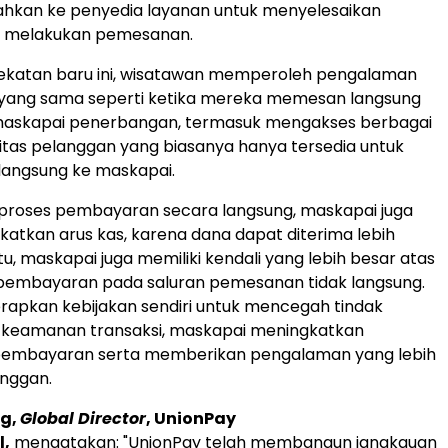
ahkan ke penyedia layanan untuk menyelesaikan
at melakukan pemesanan.
katan baru ini, wisatawan memperoleh pengalaman
ang sama seperti ketika mereka memesan langsung
s maskapai penerbangan, termasuk mengakses berbagai
itas pelanggan yang biasanya hanya tersedia untuk
angsung ke maskapai.
oses pembayaran secara langsung, maskapai juga
atkan arus kas, karena dana dapat diterima lebih
itu, maskapai juga memiliki kendali yang lebih besar atas
embayaran pada saluran pemesanan tidak langsung.
apkan kebijakan sendiri untuk mencegah tindak
 keamanan transaksi, maskapai meningkatkan
embayaran serta memberikan pengalaman yang lebih
anggan.
g,
Global Director
, UnionPay
l,
mengatakan: "UnionPay telah membangun jangkauan