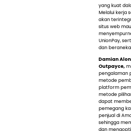
yang kuat dal
Melalui kerja
akan terintegr
situs web mau
menyempurnak
UnionPay, ser
dan beraneka
Damian Alon
Outpayce,
me
pengalaman pe
metode pemba
platform pem
metode piliha
dapat membe
pemegang kar
penjual di Am
sehingga mem
dan mengopti