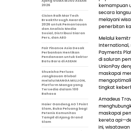
Ajang GSMA M360 ASEAN
kemampuan un
2026
secara langs
Cision Raih MarTech
melayani wisa
Breakthrough Awards
2026 untuk Pemantauan
penerbitan ka
dan Analisis Media
Sosial, Distribusi Siaran
Melalui kemit
Pers, dan AEO
Internationa
Fair Finance Asia Desak
Payments Pla
Perbankan Hentikan
Pendanaan untuk Sektor
di saluran pe
Batu Bara di ASEAN
UnionPay den
Shueisha Perluas
maskapai mem
Jangkauan Global
mengoptimalk
melalui MANGA MILLION,
Platform Manga yang
tingkat keberh
Tersedia dalam 100
Bahasa
Amadeus Trave
Haier Gandeng AO 1 Point
menghubungka
Slam, Buka Peluang bagi
maskapai pen
Petenis Komunitas
Tampil di Ajang Grand
kereta api—de
Slam
ini, wisatawa