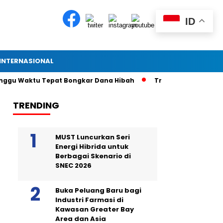
ID
INTERNASIONAL
unggu Waktu Tepat Bongkar Dana Hibah
Tragedi Remaja Jatu
TRENDING
MUST Luncurkan Seri
Energi Hibrida untuk
Berbagai Skenario di
SNEC 2026
Buka Peluang Baru bagi
Industri Farmasi di
Kawasan Greater Bay
Area dan Asia