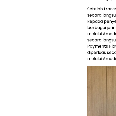
Setelah trans
secara langs
kepada penye
berbagai jar
melalui Amade
secara langsu
Payments Plat
diperluas sec
melalui Amade