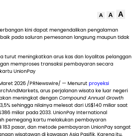
A
A
A
erbangan kini dapat mengendalikan pengalaman
baik pada saluran pemesanan langsung maupun tidak
uga turut meningkatkan arus kas dan loyalitas pelanggan
gan memproses transaksi pembayaran secara
 kartu UnionPay
 Maret 2026 /PRNewswire/ — Menurut
proyeksi
chAndMarkets, arus perjalanan wisata ke luar negeri
k akan meningkat dengan
Compound Annual Growth
,5% sehingga nilainya melesat dari US$140 miliar saat
$386 miliar pada 2033. UnionPay International
 pemegang kartu melakukan pembayaran
di 183 pasar, dan metode pembayaran UnionPay sangat
angan wisatawan di kawasan Asia Pasifik. Karena itu,