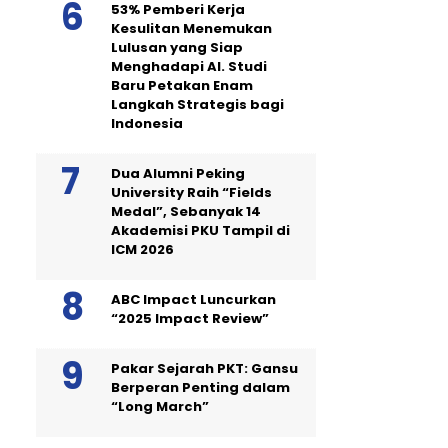
53% Pemberi Kerja
Kesulitan Menemukan
Lulusan yang Siap
Menghadapi AI. Studi
Baru Petakan Enam
Langkah Strategis bagi
Indonesia
Dua Alumni Peking
University Raih “Fields
Medal”, Sebanyak 14
Akademisi PKU Tampil di
ICM 2026
ABC Impact Luncurkan
“2025 Impact Review”
Pakar Sejarah PKT: Gansu
Berperan Penting dalam
“Long March”