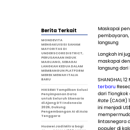
Maskapai pen
Berita Terkait
pembayaran, 
MONDEVITA
langsung
MENGAKUISISI SAHAM
MAYORITAS DI
UNDERSCORE DISTRICT,
Langkah ini j
PERUSAHAAN INDUK
maskapai den
MAGLIANO, SEBAGAI
LANGKAH KEDUA DALAM
langsung dari
MEMBANGUN PLATFORM
MEREK MEWAH ITALIA
SHANGHAI, 12
BARU
terbaru
Resear
HIKSEMI Tampilkan Solusi
dari Tiongko
Penyimpanan Data
untuk Seluruh Skenario
Rate
(CAGR) 13
di Ajang DTI Indonesia
ini menjadi US
2026, Dukung
Pengembangan AI di Asia
mempermudah
Tenggara
lintasnegara 
Huawei Jadi Mitra bagi
populer di kal