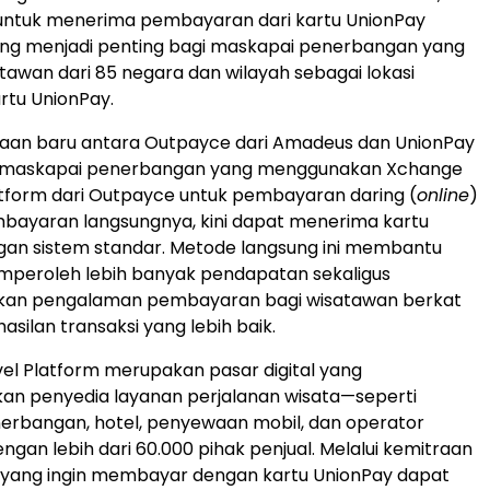
tuk menerima pembayaran dari kartu UnionPay
ung menjadi penting bagi maskapai penerbangan yang
tawan dari 85 negara dan wilayah sebagai lokasi
rtu UnionPay.
raan baru antara Outpayce dari Amadeus dan UnionPay
l, maskapai penerbangan yang menggunakan Xchange
tform dari Outpayce untuk pembayaran daring (
online
)
mbayaran langsungnya, kini dapat menerima kartu
gan sistem standar. Metode langsung ini membantu
peroleh lebih banyak pendapatan sekaligus
an pengalaman pembayaran bagi wisatawan berkat
asilan transaksi yang lebih baik.
l Platform merupakan pasar digital yang
n penyedia layanan perjalanan wisata—seperti
erbangan, hotel, penyewaan mobil, dan operator
ngan lebih dari 60.000 pihak penjual. Melalui kemitraan
n yang ingin membayar dengan kartu UnionPay dapat