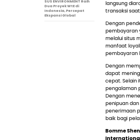
SUS ENVIRONMENT Raih
langsung diar
Dua Proyek WtE di
transaksi sa
Indonesia, Percepat
Ekspansi Global
Dengan pende
pembayaran y
melalui situ
manfaat loyal
pembayaran l
Dengan mempr
dapat meningk
cepat. Selain 
pengalaman p
Dengan mener
penipuan dan
penerimaan p
baik bagi pel
Bomme Shen
Internationa