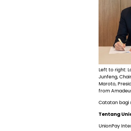
Left to right:
Junfeng, Chai
Maroto, Pres
from Amadeu
Catatan bagi 
Tentang Uni
UnionPay Inte