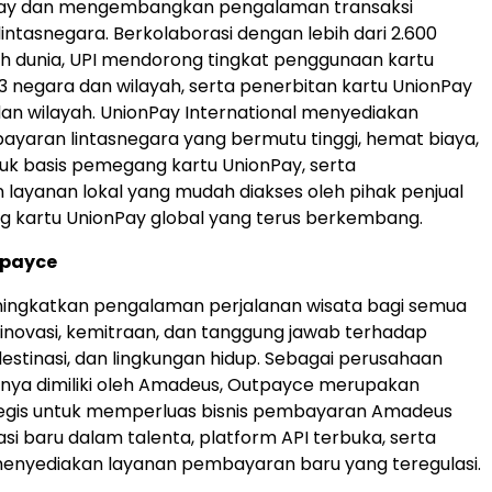
Pay dan mengembangkan pengalaman transaksi
ntasnegara. Berkolaborasi dengan lebih dari 2.600
ruh dunia, UPI mendorong tingkat penggunaan kartu
83 negara dan wilayah, serta penerbitan kartu UnionPay
dan wilayah. UnionPay International menyediakan
yaran lintasnegara yang bermutu tinggi, hemat biaya,
k basis pemegang kartu UnionPay, serta
layanan lokal yang mudah diakses oleh pihak penjual
 kartu UnionPay global yang terus berkembang.
tpayce
ngkatkan pengalaman perjalanan wisata bagi semua
 inovasi, kemitraan, dan tanggung jawab terhadap
estinasi, dan lingkungan hidup. Sebagai perusahaan
nya dimiliki oleh Amadeus, Outpayce merupakan
tegis untuk memperluas bisnis pembayaran Amadeus
asi baru dalam talenta, platform API terbuka, serta
 menyediakan layanan pembayaran baru yang teregulasi.