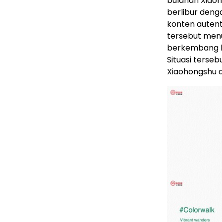
bulanan Xiaoh
berlibur deng
konten autenti
tersebut menu
berkembang le
Situasi terse
Xiaohongshu d