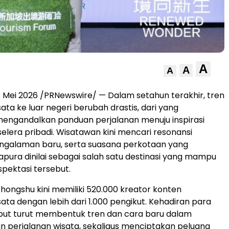
A
A
A
 Mei 2026 /PRNewswire/ — Dalam setahun terakhir, tren
ata ke luar negeri berubah drastis, dari yang
engandalkan panduan perjalanan menuju inspirasi
elera pribadi. Wisatawan kini mencari resonansi
engalaman baru, serta suasana perkotaan yang
apura dinilai sebagai salah satu destinasi yang mampu
pektasi tersebut.
Xiaohongshu kini memiliki 520.000 kreator konten
sata dengan lebih dari 1.000 pengikut. Kehadiran para
but turut membentuk tren dan cara baru dalam
 perjalanan wisata, sekaligus menciptakan peluang