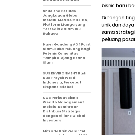
Batu Bara di ASEAN
bisnis baru bag
Shueisha Perluas
Jangkauan Global
Di tengah ti
melalui MANGA MILLION,
unik dan daya 
Platform Manga yang
Tersedia dalam 100
sama strateg
Bahasa
peluang pasar
Haier Gandeng AO 1 Point
Slam, Buka Peluang bagi
Petenis Komunitas
Tampil di Ajang Grand
Slam
SUS ENVIRONMENT Raih
Dua Proyek WtE di
Indonesia, Percepat
Ekspansi Global
UOB Perkuat Bisnis
Wealth Management
melalui Kemitraan
Distribusi Strategis
dengan Allianz Global
Investors
Mitrade Raih Gelar “AI