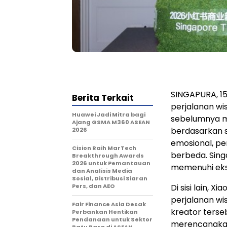
SINGAPURA, 15
Berita Terkait
perjalanan wis
Huawei Jadi Mitra bagi
sebelumnya m
Ajang GSMA M360 ASEAN
berdasarkan s
2026
emosional, p
Cision Raih MarTech
berbeda. Sing
Breakthrough Awards
2026 untuk Pemantauan
memenuhi eks
dan Analisis Media
Sosial, Distribusi Siaran
Pers, dan AEO
Di sisi lain, 
perjalanan wi
Fair Finance Asia Desak
kreator terse
Perbankan Hentikan
Pendanaan untuk Sektor
merencanakan