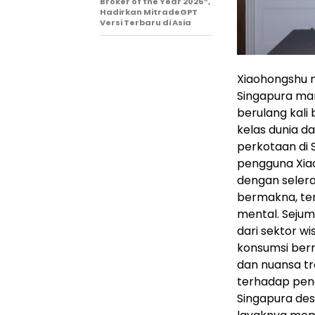
Broker of the Year 2026”,
Hadirkan MitradeGPT
Versi Terbaru di Asia
Xiaohongshu me
Singapura ma
berulang kali
kelas dunia d
perkotaan di 
pengguna Xiao
dengan seler
bermakna, te
mental. Sejum
dari sektor 
konsumsi bern
dan nuansa tr
terhadap pen
Singapura des