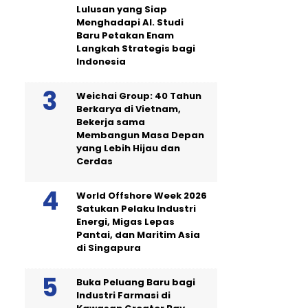
Lulusan yang Siap
Menghadapi AI. Studi
Baru Petakan Enam
Langkah Strategis bagi
Indonesia
Weichai Group: 40 Tahun
Berkarya di Vietnam,
Bekerja sama
Membangun Masa Depan
yang Lebih Hijau dan
Cerdas
World Offshore Week 2026
Satukan Pelaku Industri
Energi, Migas Lepas
Pantai, dan Maritim Asia
di Singapura
Buka Peluang Baru bagi
Industri Farmasi di