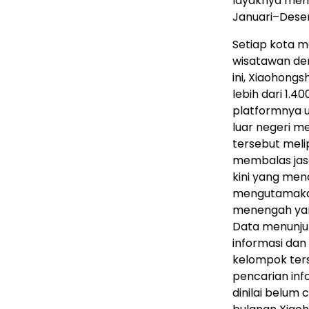
layaknya me
Januari–Dese
Setiap kota m
wisatawan den
ini, Xiaohong
lebih dari 1.4
platformnya 
luar negeri m
tersebut meli
membalas jasa
kini yang men
mengutamakan
menengah yang
Data menunju
informasi dan
kelompok ter
pencarian inf
dinilai belum 