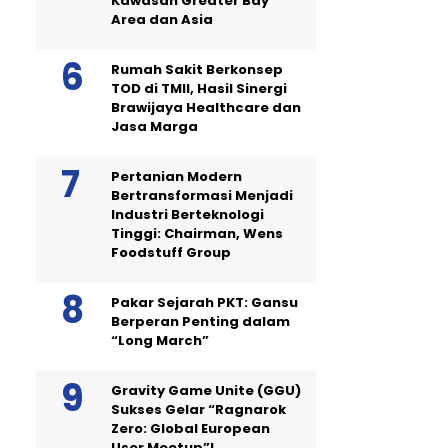
Kawasan Greater Bay
Area dan Asia
Rumah Sakit Berkonsep
TOD di TMII, Hasil Sinergi
Brawijaya Healthcare dan
Jasa Marga
Pertanian Modern
Bertransformasi Menjadi
Industri Berteknologi
Tinggi: Chairman, Wens
Foodstuff Group
Pakar Sejarah PKT: Gansu
Berperan Penting dalam
“Long March”
Gravity Game Unite (GGU)
Sukses Gelar “Ragnarok
Zero: Global European
User Meetup”!