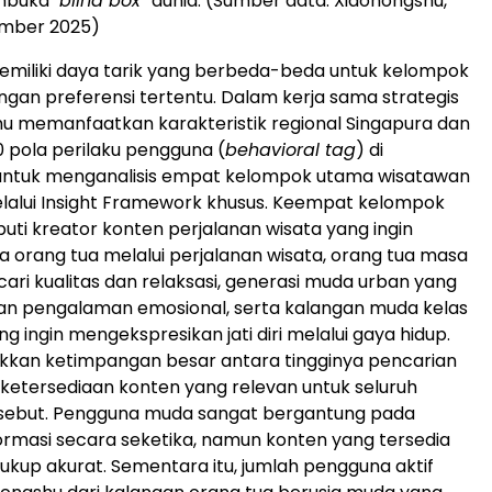
mbuka
"blind box"
dunia. (Sumber data: Xiaohongshu,
mber 2025)
emiliki daya tarik yang berbeda-beda untuk kelompok
gan preferensi tertentu. Dalam kerja sama strategis
shu memanfaatkan karakteristik regional Singapura dan
00 pola perilaku pengguna (
behavioral tag
) di
untuk menganalisis empat kelompok utama wisatawan
elalui Insight Framework khusus. Keempat kelompok
puti kreator konten perjalanan wisata yang ingin
 orang tua melalui perjalanan wisata, orang tua masa
cari kualitas dan relaksasi, generasi muda urban yang
 pengalaman emosional, serta kalangan muda kelas
 ingin mengekspresikan jati diri melalui gaya hidup.
kkan ketimpangan besar antara tingginya pencarian
 ketersediaan konten yang relevan untuk seluruh
sebut. Pengguna muda sangat bergantung pada
ormasi secara seketika, namun konten yang tersedia
cukup akurat. Sementara itu, jumlah pengguna aktif