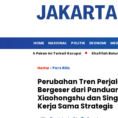
HOME
NASIONAL
POLITIK
EKONOMI
MEG
 Khofifah Pekan Ini Terkait Korupsi
Khofifah Belum Diperi
Home
Pers Rilis
/
Perubahan Tren Perjal
Bergeser dari Panduan
Xiaohongshu dan Sing
Kerja Sama Strategis