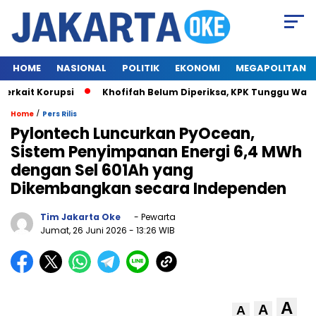
HOME
NASIONAL
POLITIK
EKONOMI
MEGAPOLITAN
ait Korupsi
Khofifah Belum Diperiksa, KPK Tunggu Waktu 
/
Home
Pers Rilis
Pylontech Luncurkan PyOcean,
Sistem Penyimpanan Energi 6,4 MWh
dengan Sel 601Ah yang
Dikembangkan secara Independen
Tim Jakarta Oke
- Pewarta
Jumat, 26 Juni 2026
- 13:26 WIB
A
A
A