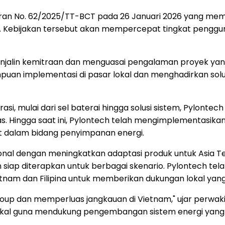
ran No. 62/2025/TT-BCT pada 26 Januari 2026 yang me
. Kebijakan tersebut akan mempercepat tingkat penggun
enjalin kemitraan dan menguasai pengalaman proyek yang
uan implementasi di pasar lokal dan menghadirkan solu
 mulai dari sel baterai hingga solusi sistem, Pylontech
litas. Hingga saat ini, Pylontech telah mengimplementasika
t dalam bidang penyimpanan energi.
egional dengan meningkatkan adaptasi produk untuk As
n siap diterapkan untuk berbagai skenario. Pylontech tela
ietnam dan Filipina untuk memberikan dukungan lokal yang
 dan memperluas jangkauan di Vietnam," ujar perwakila
 guna mendukung pengembangan sistem energi yang leb