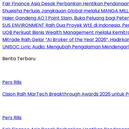
Fair Finance Asia Desak Perbankan Hentikan Pendanaan
Shueisha Perluas Jangkauan Global melalui MANGA MILL
Haier Gandeng AO 1 Point Slam, Buka Peluang bagi Pete
SUS ENVIRONMENT Raih Dua Proyek WtE di Indonesia, Pe
UOB Perkuat Bisnis Wealth Management melalui Kemitraan
Mitrade Raih Gelar “AI Broker of the Year 2026”, Hadirka
UNISOC Lyric Audio: Mengubah Pengalaman Mendengar
Berita Terbaru
Pers Rilis
Cision Raih MarTech Breakthrough Awards 2026 untuk Pem
Pers Rilis