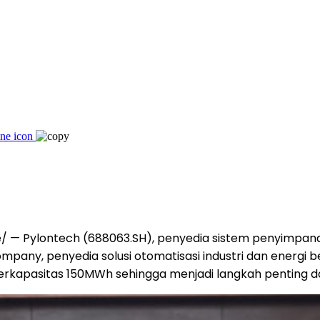
 — Pylontech (688063.SH), penyedia sistem penyimpana
ny, penyedia solusi otomatisasi industri dan energi be
kapasitas 150MWh sehingga menjadi langkah penting dal