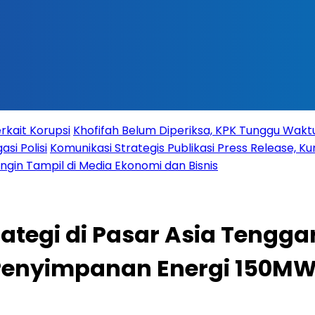
rkait Korupsi
Khofifah Belum Diperiksa, KPK Tunggu Wak
si Polisi
Komunikasi Strategis Publikasi Press Release,
 Ingin Tampil di Media Ekonomi dan Bisnis
ategi di Pasar Asia Tengga
Penyimpanan Energi 150MW