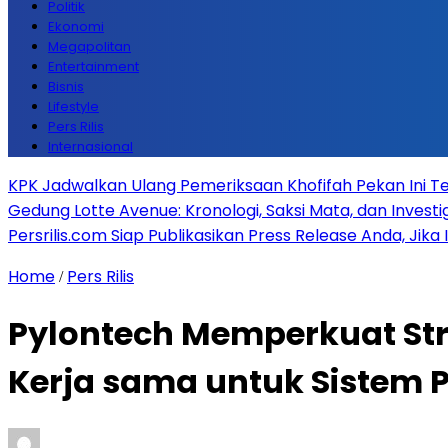
Politik
Ekonomi
Megapolitan
Entertainment
Bisnis
Lifestyle
Pers Rilis
Internasional
KPK Jadwalkan Ulang Pemeriksaan Khofifah Pekan Ini Te
Gedung Lotte Avenue: Kronologi, Saksi Mata, dan Investiga
Persrilis.com Siap Publikasikan Press Release Anda, Jika
Home
Pers Rilis
/
Pylontech Memperkuat Str
Kerja sama untuk Sistem 