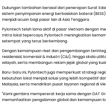
Dukungan tambahan berasal dari penerapan Surat Eda
sistem penyimpanan energi berbasiskan baterai (BESS)
menjadi acuan bagi pasar lain di Asia Tenggara.
Pylontech telah lama aktif di pasar Vietnam dengan m
mitra lokal tepercaya, Pylontech meningkatkan kemamp
setempat yang terus berkembang.
Dengan kemampuan riset dan pengembangan terintegrasi,
residensial, komersial & industri (C&I), hingga skala uti
wilayah, serta membangun rekam jejak global yang kua
Baru-baru ini, Pylontech juga memperkuat strategi r
kebutuhan lokal menjadi solusi yang lebih kompetitif da
Malaysia, serta mendirikan pusat layanan regional di V
"Kami gembira mempererat kerja sama dengan DAT Group
memanfaatkan pengalaman global dan kemampuan lokal