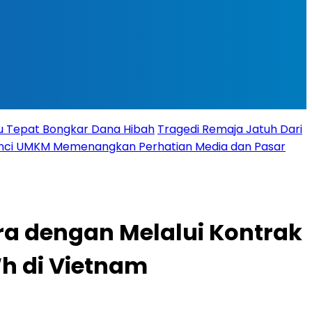
tu Tepat Bongkar Dana Hibah
Tragedi Remaja Jatuh Dari
 Kunci UMKM Memenangkan Perhatian Media dan Pasar
ra dengan Melalui Kontrak
h di Vietnam