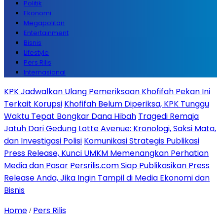
Politik
Ekonomi
Megapolitan
Entertainment
Bisnis
Lifestyle
Pers Rilis
Internasional
KPK Jadwalkan Ulang Pemeriksaan Khofifah Pekan Ini
Terkait Korupsi
Khofifah Belum Diperiksa, KPK Tunggu
Waktu Tepat Bongkar Dana Hibah
Tragedi Remaja
Jatuh Dari Gedung Lotte Avenue: Kronologi, Saksi Mata,
dan Investigasi Polisi
Komunikasi Strategis Publikasi
Press Release, Kunci UMKM Memenangkan Perhatian
Media dan Pasar
Persrilis.com Siap Publikasikan Press
Release Anda, Jika Ingin Tampil di Media Ekonomi dan
Bisnis
Home
Pers Rilis
/