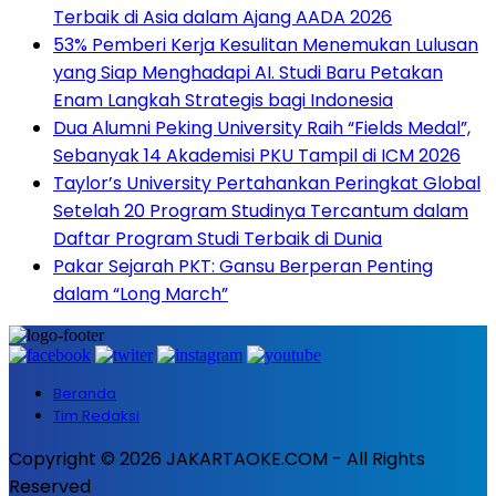
Terbaik di Asia dalam Ajang AADA 2026
53% Pemberi Kerja Kesulitan Menemukan Lulusan
yang Siap Menghadapi AI. Studi Baru Petakan
Enam Langkah Strategis bagi Indonesia
Dua Alumni Peking University Raih “Fields Medal”,
Sebanyak 14 Akademisi PKU Tampil di ICM 2026
Taylor’s University Pertahankan Peringkat Global
Setelah 20 Program Studinya Tercantum dalam
Daftar Program Studi Terbaik di Dunia
Pakar Sejarah PKT: Gansu Berperan Penting
dalam “Long March”
Beranda
Tim Redaksi
Copyright © 2026 JAKARTAOKE.COM - All Rights
Reserved