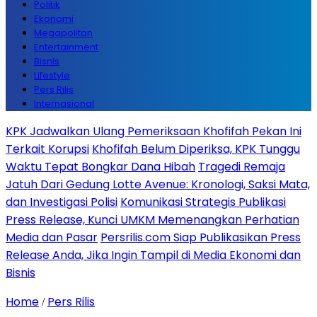
Politik
Ekonomi
Megapolitan
Entertainment
Bisnis
Lifestyle
Pers Rilis
Internasional
KPK Jadwalkan Ulang Pemeriksaan Khofifah Pekan Ini
Terkait Korupsi
Khofifah Belum Diperiksa, KPK Tunggu
Waktu Tepat Bongkar Dana Hibah
Tragedi Remaja
Jatuh Dari Gedung Lotte Avenue: Kronologi, Saksi Mata,
dan Investigasi Polisi
Komunikasi Strategis Publikasi
Press Release, Kunci UMKM Memenangkan Perhatian
Media dan Pasar
Persrilis.com Siap Publikasikan Press
Release Anda, Jika Ingin Tampil di Media Ekonomi dan
Bisnis
Home
Pers Rilis
/