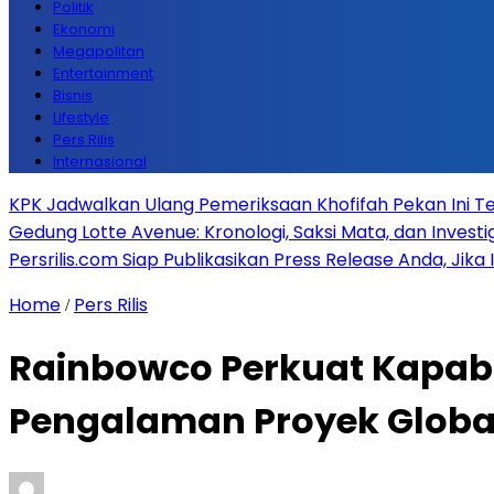
Politik
Ekonomi
Megapolitan
Entertainment
Bisnis
Lifestyle
Pers Rilis
Internasional
KPK Jadwalkan Ulang Pemeriksaan Khofifah Pekan Ini Te
Gedung Lotte Avenue: Kronologi, Saksi Mata, dan Investiga
Persrilis.com Siap Publikasikan Press Release Anda, Jika
Home
Pers Rilis
/
Rainbowco Perkuat Kapabil
Pengalaman Proyek Globa