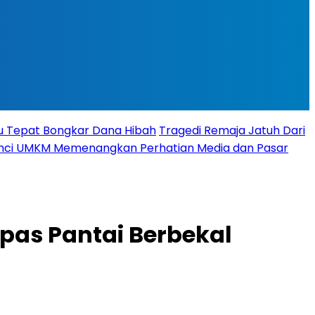
tu Tepat Bongkar Dana Hibah
Tragedi Remaja Jatuh Dari
 Kunci UMKM Memenangkan Perhatian Media dan Pasar
epas Pantai Berbekal