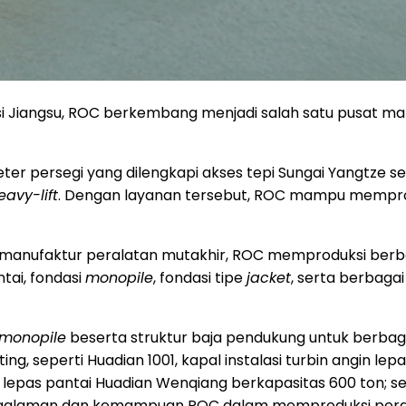
ovinsi Jiangsu, ROC berkembang menjadi salah satu pusat m
meter persegi yang dilengkapi akses tepi Sungai Yangtze s
avy-lift
. Dengan layanan tersebut, ROC mampu memprod
 manufaktur peralatan mutakhir, ROC memproduksi berbag
tai, fondasi
monopile
, fondasi tipe
jacket
, serta berbaga
monopile
beserta struktur baja pendukung untuk berbaga
g, seperti Huadian 1001, kapal instalasi turbin angin le
LTB lepas pantai Huadian Wenqiang berkapasitas 600 ton; 
ngalaman dan kemampuan ROC dalam memproduksi perala