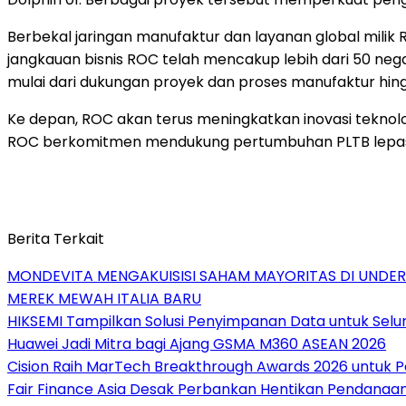
Berbekal jaringan manufaktur dan layanan global milik R
jangkauan bisnis ROC telah mencakup lebih dari 50 neg
mulai dari dukungan proyek dan proses manufaktur hing
Ke depan, ROC akan terus meningkatkan inovasi teknolo
ROC berkomitmen mendukung pertumbuhan PLTB lepas pa
Berita Terkait
MONDEVITA MENGAKUISISI SAHAM MAYORITAS DI UNDE
MEREK MEWAH ITALIA BARU
HIKSEMI Tampilkan Solusi Penyimpanan Data untuk Selur
Huawei Jadi Mitra bagi Ajang GSMA M360 ASEAN 2026
Cision Raih MarTech Breakthrough Awards 2026 untuk Pem
Fair Finance Asia Desak Perbankan Hentikan Pendanaan