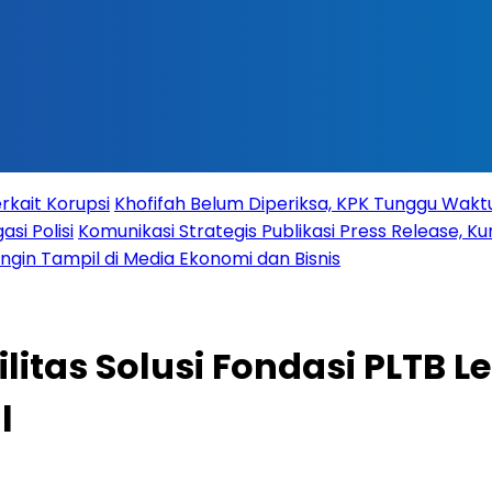
rkait Korupsi
Khofifah Belum Diperiksa, KPK Tunggu Wak
si Polisi
Komunikasi Strategis Publikasi Press Release,
 Ingin Tampil di Media Ekonomi dan Bisnis
itas Solusi Fondasi PLTB L
l