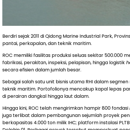
Berdiri sejak 2011 di Qidong Marine Industrial Park, Pr
pantai, perkapalan, dan teknik maritim.
ROC memiliki fasilitas produksi seluas sekitar 500.000 
fabrikasi, perakitan, inspeksi, pelapisan, hingga logistik
he
secara efisien dalam jumlah besar.
Sebagai salah satu unit bisnis utama RHI dalam segmen
teknik maritim. Portofolionya mencakup kapal lepas pan
di perairan dangkal hingga laut dalam.
Hingga kini, ROC telah mengirimkan hampir 800 fondasi
juga terlibat dalam pembangunan sejumlah proyek pentin
berkapasitas 4.000 ton milik IHC; platform instalasi P
Dolphin 01. Berbagai proyek tersebut memperkuat pe