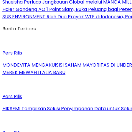
Shueisha Perluas Jangkauan Global melalui MANGA MILL
Haier Gandeng AO 1 Point Slam, Buka Peluang bagi Pete
SUS ENVIRONMENT Raih Dua Proyek WtE di Indonesia, Pe
Berita Terbaru
Pers Rilis
MONDEVITA MENGAKUISISI SAHAM MAYORITAS DI UNDE
MEREK MEWAH ITALIA BARU
Pers Rilis
HIKSEMI Tampilkan Solusi Penyimpanan Data untuk Selur