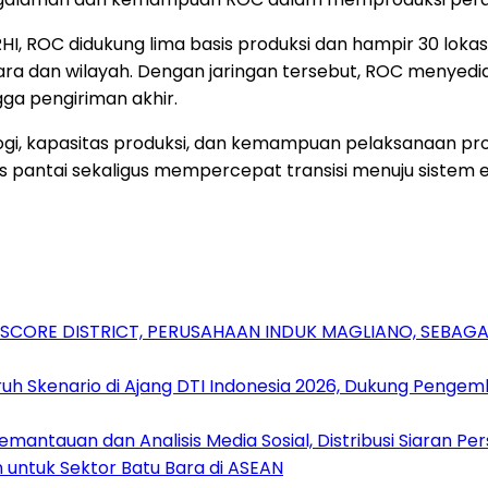
HI, ROC didukung lima basis produksi dan hampir 30 lokasi
ara dan wilayah. Dengan jaringan tersebut, ROC menyedi
ga pengiriman akhir.
gi, kapasitas produksi, dan kemampuan pelaksanaan proye
ntai sekaligus mempercepat transisi menuju sistem ene
RSCORE DISTRICT, PERUSAHAAN INDUK MAGLIANO, SEBA
uh Skenario di Ajang DTI Indonesia 2026, Dukung Pengem
antauan dan Analisis Media Sosial, Distribusi Siaran Per
 untuk Sektor Batu Bara di ASEAN