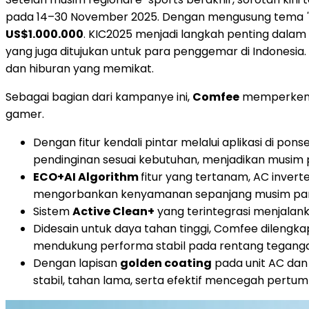
pada 14–30 November 2025. Dengan mengusung tema
US$1.000.000
. KIC2025 menjadi langkah penting dala
yang juga ditujukan untuk para penggemar di
Indonesia
dan hiburan yang memikat.
Sebagai bagian dari kampanye ini,
Comfee
memperken
gamer.
Dengan fitur kendali pintar melalui aplikasi di 
pendinginan sesuai kebutuhan, menjadikan musim
ECO+AI Algorithm
fitur yang tertanam, AC inve
mengorbankan kenyamanan sepanjang musim pa
Sistem
Active Clean+
yang terintegrasi menjalan
Didesain untuk daya tahan tinggi, Comfee dilengk
mendukung performa stabil pada rentang tegan
Dengan lapisan
golden coating
pada unit AC dan 
stabil, tahan lama, serta efektif mencegah pertu