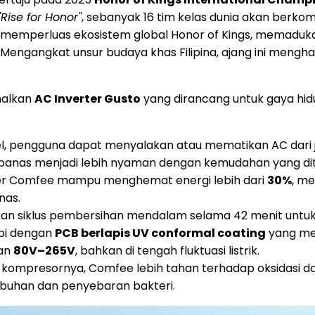
"Rise for Honor"
, sebanyak 16 tim kelas dunia akan berko
m memperluas ekosistem global Honor of Kings, memaduk
. Mengangkat unsur budaya khas Filipina, ajang ini meng
alkan
AC Inverter Gusto
yang dirancang untuk gaya hid
ponsel, pengguna dapat menyalakan atau mematikan AC dar
 panas menjadi lebih nyaman dengan kemudahan yang di
rter Comfee mampu menghemat energi lebih dari
30%
, m
nas.
kan siklus pembersihan mendalam selama 42 menit untuk
api dengan
PCB berlapis UV conformal coating
yang me
gan
80V–265V
, bahkan di tengah fluktuasi listrik.
kompresornya, Comfee lebih tahan terhadap oksidasi dan
mbuhan dan penyebaran bakteri.