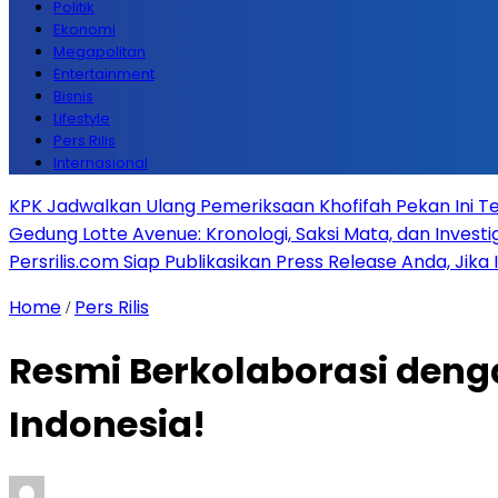
Politik
Ekonomi
Megapolitan
Entertainment
Bisnis
Lifestyle
Pers Rilis
Internasional
KPK Jadwalkan Ulang Pemeriksaan Khofifah Pekan Ini Te
Gedung Lotte Avenue: Kronologi, Saksi Mata, dan Investiga
Persrilis.com Siap Publikasikan Press Release Anda, Jika
Home
Pers Rilis
/
Resmi Berkolaborasi denga
Indonesia!