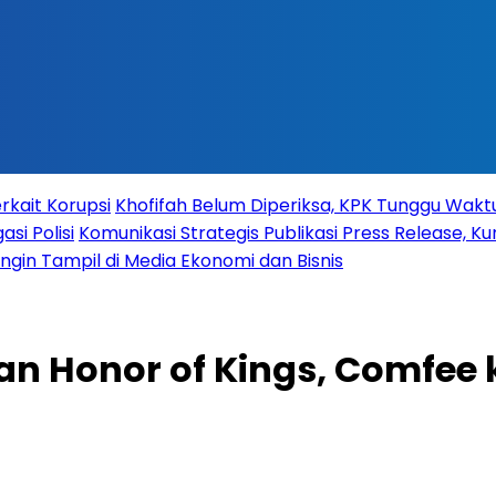
rkait Korupsi
Khofifah Belum Diperiksa, KPK Tunggu Wak
si Polisi
Komunikasi Strategis Publikasi Press Release,
 Ingin Tampil di Media Ekonomi dan Bisnis
n Honor of Kings, Comfee 