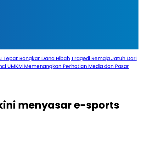
tu Tepat Bongkar Dana Hibah
Tragedi Remaja Jatuh Dari
 Kunci UMKM Memenangkan Perhatian Media dan Pasar
kini menyasar e-sports