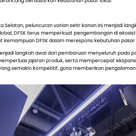
g dirancang berdasarkan kebutuhan pasar lokal.
a Selatan, peluncuran varian setir kanan ini menjadi lan
global, DFSK terus memperkuat pengembangan di ekosiste
at kemampuan DFSK dalam merespons kebutuhan pasar lok
enjadi langkah awal dari pembaruan menyeluruh pada por
 memperluas jajaran produk, serta mempercepat ekspans
ng semakin kompetitif, guna memberikan pengalaman mo