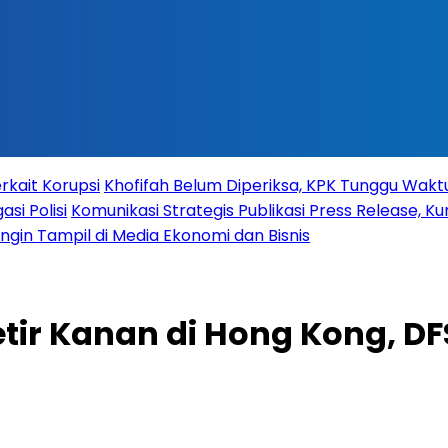
rkait Korupsi
Khofifah Belum Diperiksa, KPK Tunggu Wak
si Polisi
Komunikasi Strategis Publikasi Press Release,
 Ingin Tampil di Media Ekonomi dan Bisnis
tir Kanan di Hong Kong, DF