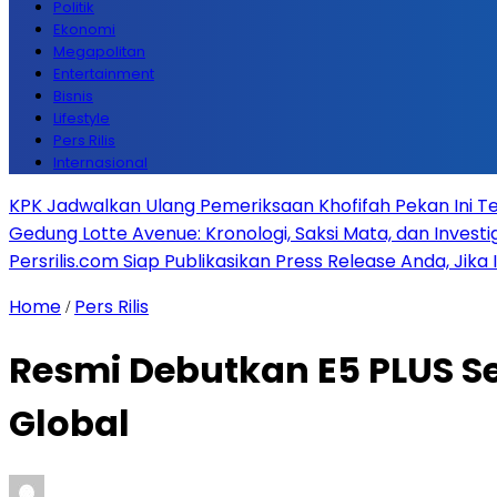
Politik
Ekonomi
Megapolitan
Entertainment
Bisnis
Lifestyle
Pers Rilis
Internasional
KPK Jadwalkan Ulang Pemeriksaan Khofifah Pekan Ini Te
Gedung Lotte Avenue: Kronologi, Saksi Mata, dan Investiga
Persrilis.com Siap Publikasikan Press Release Anda, Jika
Home
Pers Rilis
/
Resmi Debutkan E5 PLUS Se
Global