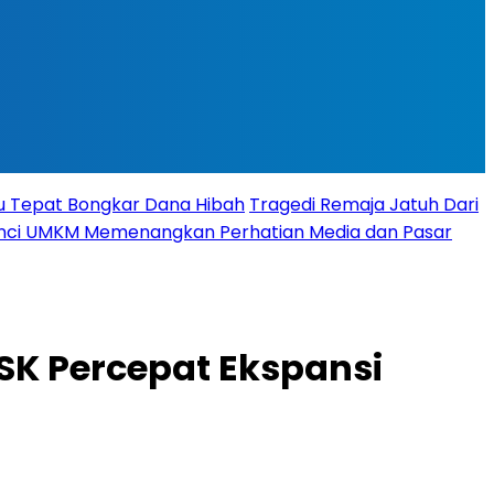
tu Tepat Bongkar Dana Hibah
Tragedi Remaja Jatuh Dari
 Kunci UMKM Memenangkan Perhatian Media dan Pasar
SK Percepat Ekspansi