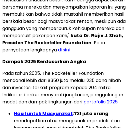
bersama mereka dan menyampaikan laporan ini, yang
membuktikan bahwa tidak mustahil memberikan hasil
berskala besar bagi masyarakat rentan, meskipun ada
gangguan yang memperburuk kehidupan mereka dan
mempersulit pekerjaan kami,"
kata
Dr. Rajiv J. Shah,
Presiden The Rockefeller Foundation.
Baca
pernyataan lengkapnya
di sini
.
Dampak 2025 Berdasarkan Angka
Pada tahun 2025, The Rockefeller Foundation
mendanai lebih dari $350 juta melalui 235 dana hibah
dan investasi terkait program kepada 204 mitra.
Indikator berikut menyoroti jangkauan, penggalangan
modal, dan dampak lingkungan dari
portofolio 2025
:
Hasil untuk Masyarakat
:
731 juta orang
mendapatkan atau menggunakan produk atau
layanan amal yang didanai oleh The Rockefeller