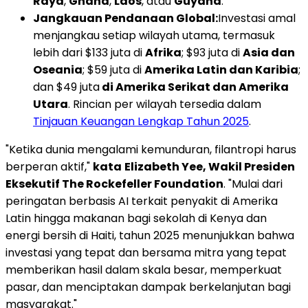
Raya
,
Ghana
,
Laos
, atau
Guyana
.
Jangkauan Pendanaan Global:
Investasi amal
menjangkau setiap wilayah utama, termasuk
lebih dari $133 juta di
Afrika
; $93 juta di
Asia dan
Oseania
; $59 juta di
Amerika Latin dan Karibia
;
dan $49 juta
di Amerika Serikat dan Amerika
Utara
. Rincian per wilayah tersedia dalam
Tinjauan Keuangan Lengkap Tahun 2025
.
"Ketika dunia mengalami kemunduran, filantropi harus
berperan aktif,"
kata
Elizabeth Yee, Wakil Presiden
Eksekutif The Rockefeller Foundation
. "Mulai dari
peringatan berbasis AI terkait penyakit di Amerika
Latin hingga makanan bagi sekolah di Kenya dan
energi bersih di Haiti, tahun 2025 menunjukkan bahwa
investasi yang tepat dan bersama mitra yang tepat
memberikan hasil dalam skala besar, memperkuat
pasar, dan menciptakan dampak berkelanjutan bagi
masyarakat."