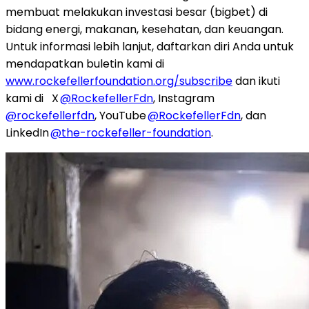
membuat melakukan investasi besar (bigbet) di
bidang energi, makanan, kesehatan, dan keuangan.
Untuk informasi lebih lanjut, daftarkan diri Anda untuk
mendapatkan buletin kami di
www.rockefellerfoundation.org/subscribe
dan ikuti
kami di X
@RockefellerFdn
, Instagram
@rockefellerfdn
, YouTube
@RockefellerFdn
, dan
LinkedIn
@the-rockefeller-foundation
.