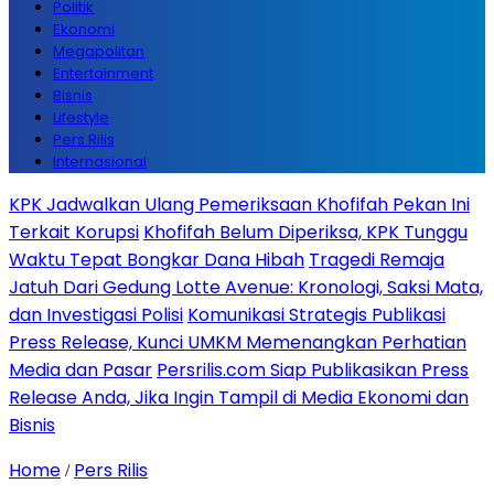
Politik
Ekonomi
Megapolitan
Entertainment
Bisnis
Lifestyle
Pers Rilis
Internasional
KPK Jadwalkan Ulang Pemeriksaan Khofifah Pekan Ini
Terkait Korupsi
Khofifah Belum Diperiksa, KPK Tunggu
Waktu Tepat Bongkar Dana Hibah
Tragedi Remaja
Jatuh Dari Gedung Lotte Avenue: Kronologi, Saksi Mata,
dan Investigasi Polisi
Komunikasi Strategis Publikasi
Press Release, Kunci UMKM Memenangkan Perhatian
Media dan Pasar
Persrilis.com Siap Publikasikan Press
Release Anda, Jika Ingin Tampil di Media Ekonomi dan
Bisnis
Home
Pers Rilis
/