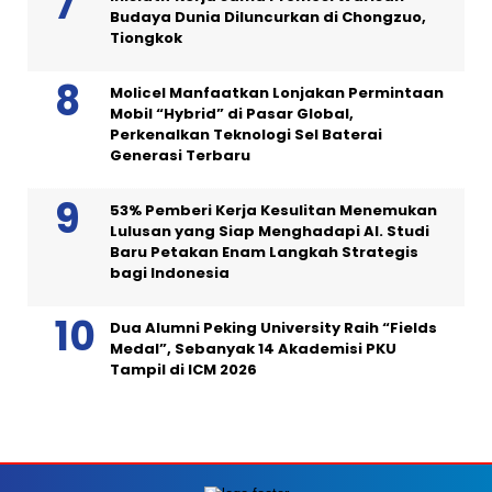
Budaya Dunia Diluncurkan di Chongzuo,
Tiongkok
Molicel Manfaatkan Lonjakan Permintaan
Mobil “Hybrid” di Pasar Global,
Perkenalkan Teknologi Sel Baterai
Generasi Terbaru
53% Pemberi Kerja Kesulitan Menemukan
Lulusan yang Siap Menghadapi AI. Studi
Baru Petakan Enam Langkah Strategis
bagi Indonesia
Dua Alumni Peking University Raih “Fields
Medal”, Sebanyak 14 Akademisi PKU
Tampil di ICM 2026