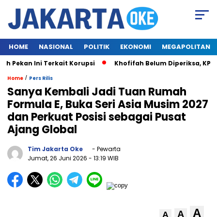
HOME
NASIONAL
POLITIK
EKONOMI
MEGAPOLITAN
ekan Ini Terkait Korupsi
Khofifah Belum Diperiksa, KPK T
/
Home
Pers Rilis
Sanya Kembali Jadi Tuan Rumah
Formula E, Buka Seri Asia Musim 2027
dan Perkuat Posisi sebagai Pusat
Ajang Global
Tim Jakarta Oke
- Pewarta
Jumat, 26 Juni 2026
- 13:19 WIB
A
A
A