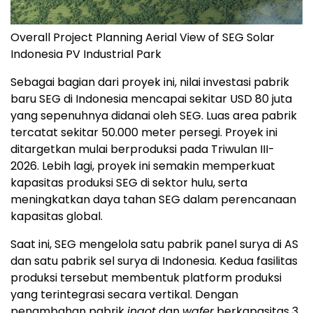
Overall Project Planning Aerial View of SEG Solar
Indonesia PV Industrial Park
Sebagai bagian dari proyek ini, nilai investasi pabrik
baru SEG di
Indonesia
mencapai sekitar
USD 80
juta
yang sepenuhnya didanai oleh SEG. Luas area pabrik
tercatat sekitar 50.000 meter persegi. Proyek ini
ditargetkan mulai berproduksi pada Triwulan III-
2026. Lebih lagi, proyek ini semakin memperkuat
kapasitas produksi SEG di sektor hulu, serta
meningkatkan daya tahan SEG dalam perencanaan
kapasitas global.
Saat ini, SEG mengelola satu pabrik panel surya di AS
dan satu pabrik sel surya di
Indonesia
. Kedua fasilitas
produksi tersebut membentuk platform produksi
yang terintegrasi secara vertikal. Dengan
penambahan pabrik
ingot
dan
wafer
berkapasitas 3