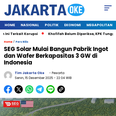
HOME
NASIONAL
POLITIK
EKONOMI
MEGAPOLITAN
i Terkait Korupsi
Khofifah Belum Diperiksa, KPK Tunggu W
/
Home
Pers Rilis
SEG Solar Mulai Bangun Pabrik Ingot
dan Wafer Berkapasitas 3 GW di
Indonesia
Tim Jakarta Oke
- Pewarta
Senin, 15 Desember 2025
- 22:04 WIB