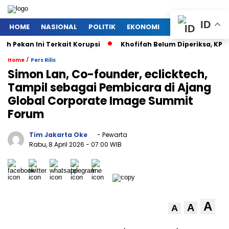
ID
HOME
NASIONAL
POLITIK
EKONOMI
MEGAPOLITAN
Pekan Ini Terkait Korupsi
Khofifah Belum Diperiksa, KPK T
/
Home
Pers Rilis
Simon Lan, Co-founder, eclicktech,
Tampil sebagai Pembicara di Ajang
Global Corporate Image Summit
Forum
Tim Jakarta Oke
- Pewarta
Rabu, 8 April 2026
- 07:00 WIB
A
A
A