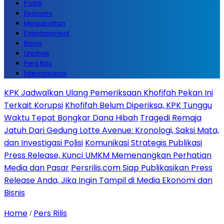
Politik
Ekonomi
Megapolitan
Entertainment
Bisnis
Lifestyle
Pers Rilis
Internasional
KPK Jadwalkan Ulang Pemeriksaan Khofifah Pekan Ini
Terkait Korupsi
Khofifah Belum Diperiksa, KPK Tunggu
Waktu Tepat Bongkar Dana Hibah
Tragedi Remaja
Jatuh Dari Gedung Lotte Avenue: Kronologi, Saksi Mata,
dan Investigasi Polisi
Komunikasi Strategis Publikasi
Press Release, Kunci UMKM Memenangkan Perhatian
Media dan Pasar
Persrilis.com Siap Publikasikan Press
Release Anda, Jika Ingin Tampil di Media Ekonomi dan
Bisnis
Home
Pers Rilis
/