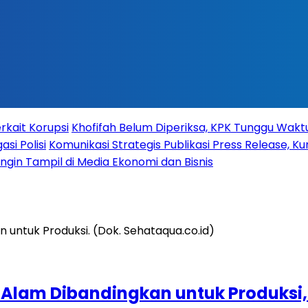
rkait Korupsi
Khofifah Belum Diperiksa, KPK Tunggu Wak
si Polisi
Komunikasi Strategis Publikasi Press Release,
 Ingin Tampil di Media Ekonomi dan Bisnis
Alam Dibandingkan untuk Produksi,