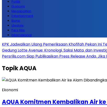
Politik
Ekonomi
Megapolitan
Entertainment
Bisnis
Lifestyle
Pers Rilis
Internasional
KPK Jadwalkan Ulang Pemeriksaan Khofifah Pekan Ini Te
Gedung Lotte Avenue: Kronologi, Saksi Mata, dan Investiga
Persrilis.com Siap Publikasikan Press Release Anda, Jika
Topik
AQUA
Ekonomi
AQUA Komitmen Kembalikan Air ke 