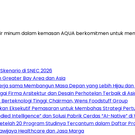
ir minum dalam kemasan AQUA berkomitmen untuk menge
 Skenario di SNEC 2026
n Greater Bay Area dan Asia
ekerja sama Membangun Masa Depan yang Lebih Hijau dan
gai Firma Arsitektur dan Desain Perhotelan Terbaik di A
 Berteknologi Tinggi: Chairman, Wens Foodstuff Group
kan Eksekutif Pemasaran untuk Membahas Strategi Pert
ied Intelligence” dan Solusi Pabrik Cerdas “AI-Native” d
 Setelah 20 Program Studinya Tercantum dalam Daftar Pro
Brawijaya Healthcare dan Jasa Marga