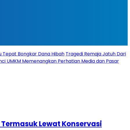
tu Tepat Bongkar Dana Hibah
Tragedi Remaja Jatuh Dari
 Kunci UMKM Memenangkan Perhatian Media dan Pasar
 Termasuk Lewat Konservasi