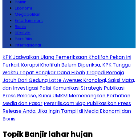
Politik
Ekonomi
Megapolitan
Entertainment
Bisnis
Lifestyle
Pers Rilis
Internasional
KPK Jadwalkan Ulang Pemeriksaan Khofifah Pekan Ini
Terkait Korupsi
Khofifah Belum Diperiksa, KPK Tunggu
Waktu Tepat Bongkar Dana Hibah
Tragedi Remaja
Jatuh Dari Gedung Lotte Avenue: Kronologi, Saksi Mata,
dan Investigasi Polisi
Komunikasi Strategis Publikasi
Press Release, Kunci UMKM Memenangkan Perhatian
Media dan Pasar
Persrilis.com Siap Publikasikan Press
Release Anda, Jika Ingin Tampil di Media Ekonomi dan
Bisnis
Topik
Banjir lahar hujan