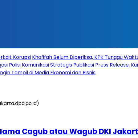
rkait Korupsi
Khofifah Belum Diperiksa, KPK Tunggu Wak
si Polisi
Komunikasi Strategis Publikasi Press Release,
 Ingin Tampil di Media Ekonomi dan Bisnis
 Nama Cagub atau Wagub DKI Jakarta