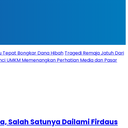
tu Tepat Bongkar Dana Hibah
Tragedi Remaja Jatuh Dari
 Kunci UMKM Memenangkan Perhatian Media dan Pasar
, Salah Satunya Dailami Firdaus