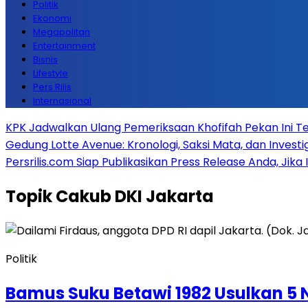
Politik
Ekonomi
Megapolitan
Entertainment
Bisnis
Lifestyle
Pers Rilis
Internasional
KPK Jadwalkan Ulang Pemeriksaan Khofifah Pekan Ini Te
Gedung Lotte Avenue: Kronologi, Saksi Mata, dan Investiga
Persrilis.com Siap Publikasikan Press Release Anda, Jika
Topik
Cakub DKI Jakarta
Politik
Bamus Suku Betawi 1982 Usulkan 5