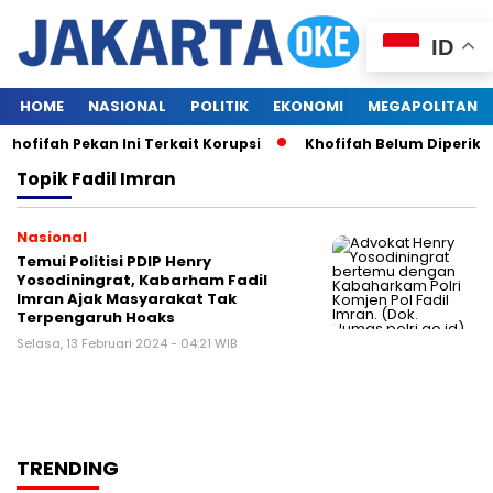
ID
HOME
NASIONAL
POLITIK
EKONOMI
MEGAPOLITAN
ofifah Pekan Ini Terkait Korupsi
Khofifah Belum Diperiks
Topik
Fadil Imran
Nasional
Temui Politisi PDIP Henry
Yosodiningrat, Kabarham Fadil
Imran Ajak Masyarakat Tak
Terpengaruh Hoaks
Selasa, 13 Februari 2024 - 04:21 WIB
TRENDING