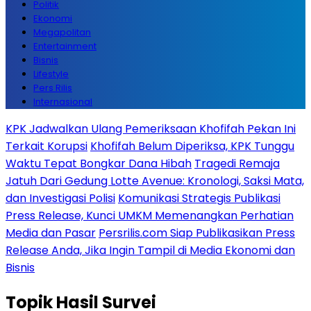
Politik
Ekonomi
Megapolitan
Entertainment
Bisnis
Lifestyle
Pers Rilis
Internasional
KPK Jadwalkan Ulang Pemeriksaan Khofifah Pekan Ini
Terkait Korupsi
Khofifah Belum Diperiksa, KPK Tunggu
Waktu Tepat Bongkar Dana Hibah
Tragedi Remaja
Jatuh Dari Gedung Lotte Avenue: Kronologi, Saksi Mata,
dan Investigasi Polisi
Komunikasi Strategis Publikasi
Press Release, Kunci UMKM Memenangkan Perhatian
Media dan Pasar
Persrilis.com Siap Publikasikan Press
Release Anda, Jika Ingin Tampil di Media Ekonomi dan
Bisnis
Topik
Hasil Survei