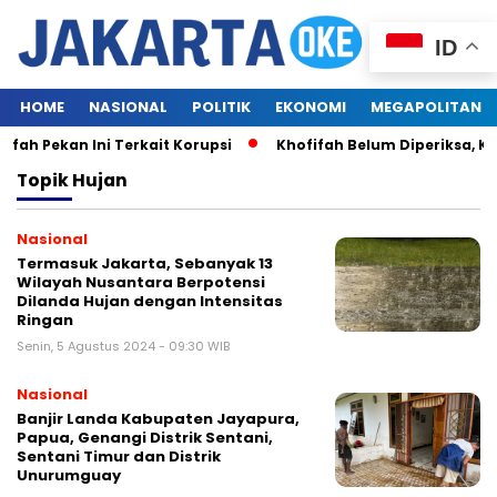
ID
HOME
NASIONAL
POLITIK
EKONOMI
MEGAPOLITAN
ah Pekan Ini Terkait Korupsi
Khofifah Belum Diperiksa, K
Topik
Hujan
Nasional
Termasuk Jakarta, Sebanyak 13
Wilayah Nusantara Berpotensi
Dilanda Hujan dengan Intensitas
Ringan
Senin, 5 Agustus 2024 - 09:30 WIB
Nasional
Banjir Landa Kabupaten Jayapura,
Papua, Genangi Distrik Sentani,
Sentani Timur dan Distrik
Unurumguay