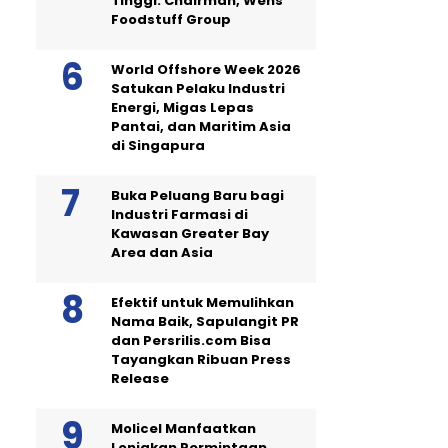
Tinggi: Chairman, Wens
Foodstuff Group
World Offshore Week 2026
Satukan Pelaku Industri
Energi, Migas Lepas
Pantai, dan Maritim Asia
di Singapura
Buka Peluang Baru bagi
Industri Farmasi di
Kawasan Greater Bay
Area dan Asia
Efektif untuk Memulihkan
Nama Baik, Sapulangit PR
dan Persrilis.com Bisa
Tayangkan Ribuan Press
Release
Molicel Manfaatkan
Lonjakan Permintaan