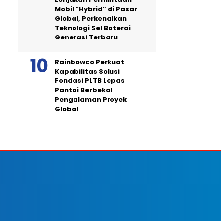
Mobil “Hybrid” di Pasar
Global, Perkenalkan
Teknologi Sel Baterai
Generasi Terbaru
Rainbowco Perkuat
Kapabilitas Solusi
Fondasi PLTB Lepas
Pantai Berbekal
Pengalaman Proyek
Global