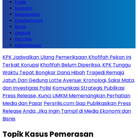
Politik
Ekonomi
Megapolitan
Entertainment
Bisnis
Lifestyle
Pers Rilis
Internasional
KPK Jadwalkan Ulang Pemeriksaan Khofifah Pekan Ini
Terkait Korupsi
Khofifah Belum Diperiksa, KPK Tunggu
Waktu Tepat Bongkar Dana Hibah
Tragedi Remaja
Jatuh Dari Gedung Lotte Avenue: Kronologi, Saksi Mata,
dan Investigasi Polisi
Komunikasi Strategis Publikasi
Press Release, Kunci UMKM Memenangkan Perhatian
Media dan Pasar
Persrilis.com Siap Publikasikan Press
Release Anda, Jika Ingin Tampil di Media Ekonomi dan
Bisnis
Topik
Kasus Pemerasan