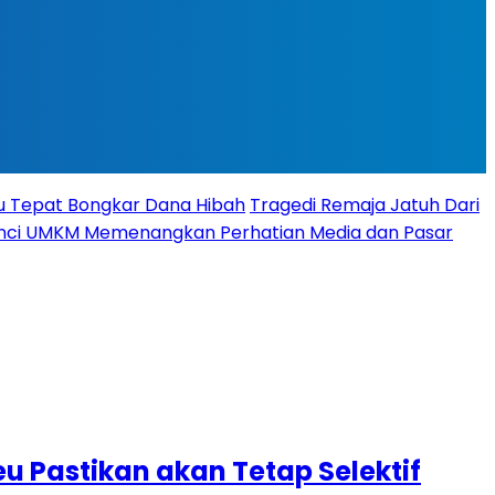
tu Tepat Bongkar Dana Hibah
Tragedi Remaja Jatuh Dari
 Kunci UMKM Memenangkan Perhatian Media dan Pasar
 Pastikan akan Tetap Selektif