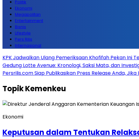
Politik
Ekonomi
Megapolitan
Entertainment
Bisnis
Lifestyle
Pers Rilis
Internasional
KPK Jadwalkan Ulang Pemeriksaan Khofifah Pekan Ini Te
Gedung Lotte Avenue: Kronologi, Saksi Mata, dan Investiga
Persrilis.com Siap Publikasikan Press Release Anda, Jika
Topik
Kemenkeu
Ekonomi
Keputusan dalam Tentukan Relaksa