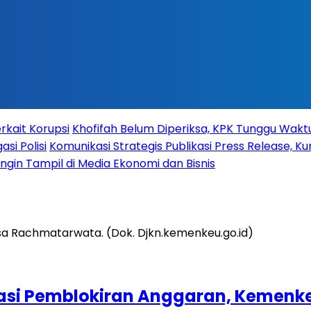
rkait Korupsi
Khofifah Belum Diperiksa, KPK Tunggu Wak
si Polisi
Komunikasi Strategis Publikasi Press Release,
 Ingin Tampil di Media Ekonomi dan Bisnis
si Pemblokiran Anggaran, Kemenkeu