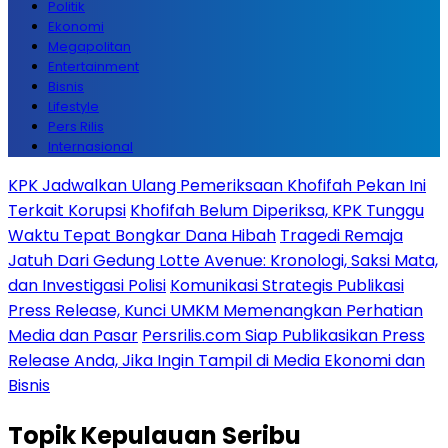
Politik
Ekonomi
Megapolitan
Entertainment
Bisnis
Lifestyle
Pers Rilis
Internasional
KPK Jadwalkan Ulang Pemeriksaan Khofifah Pekan Ini
Terkait Korupsi
Khofifah Belum Diperiksa, KPK Tunggu
Waktu Tepat Bongkar Dana Hibah
Tragedi Remaja
Jatuh Dari Gedung Lotte Avenue: Kronologi, Saksi Mata,
dan Investigasi Polisi
Komunikasi Strategis Publikasi
Press Release, Kunci UMKM Memenangkan Perhatian
Media dan Pasar
Persrilis.com Siap Publikasikan Press
Release Anda, Jika Ingin Tampil di Media Ekonomi dan
Bisnis
Topik
Kepulauan Seribu