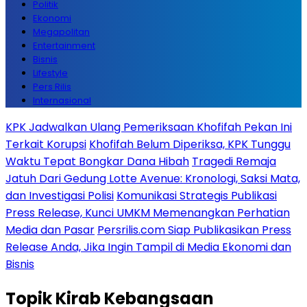
Politik
Ekonomi
Megapolitan
Entertainment
Bisnis
Lifestyle
Pers Rilis
Internasional
KPK Jadwalkan Ulang Pemeriksaan Khofifah Pekan Ini
Terkait Korupsi
Khofifah Belum Diperiksa, KPK Tunggu
Waktu Tepat Bongkar Dana Hibah
Tragedi Remaja
Jatuh Dari Gedung Lotte Avenue: Kronologi, Saksi Mata,
dan Investigasi Polisi
Komunikasi Strategis Publikasi
Press Release, Kunci UMKM Memenangkan Perhatian
Media dan Pasar
Persrilis.com Siap Publikasikan Press
Release Anda, Jika Ingin Tampil di Media Ekonomi dan
Bisnis
Topik
Kirab Kebangsaan