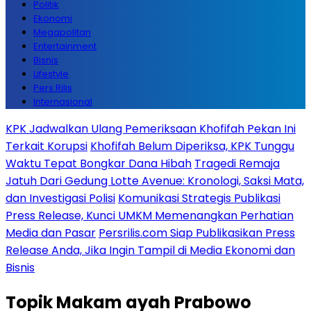
Politik
Ekonomi
Megapolitan
Entertainment
Bisnis
Lifestyle
Pers Rilis
Internasional
KPK Jadwalkan Ulang Pemeriksaan Khofifah Pekan Ini
Terkait Korupsi
Khofifah Belum Diperiksa, KPK Tunggu
Waktu Tepat Bongkar Dana Hibah
Tragedi Remaja
Jatuh Dari Gedung Lotte Avenue: Kronologi, Saksi Mata,
dan Investigasi Polisi
Komunikasi Strategis Publikasi
Press Release, Kunci UMKM Memenangkan Perhatian
Media dan Pasar
Persrilis.com Siap Publikasikan Press
Release Anda, Jika Ingin Tampil di Media Ekonomi dan
Bisnis
Topik
Makam ayah Prabowo