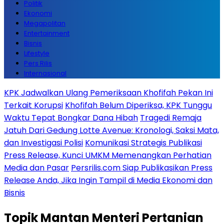
Politik
Ekonomi
Megapolitan
Entertainment
Bisnis
Lifestyle
Pers Rilis
Internasional
KPK Jadwalkan Ulang Pemeriksaan Khofifah Pekan Ini
Terkait Korupsi
Khofifah Belum Diperiksa, KPK Tunggu
Waktu Tepat Bongkar Dana Hibah
Tragedi Remaja
Jatuh Dari Gedung Lotte Avenue: Kronologi, Saksi Mata,
dan Investigasi Polisi
Komunikasi Strategis Publikasi
Press Release, Kunci UMKM Memenangkan Perhatian
Media dan Pasar
Persrilis.com Siap Publikasikan Press
Release Anda, Jika Ingin Tampil di Media Ekonomi dan
Bisnis
Topik
Mantan Menteri Pertanian