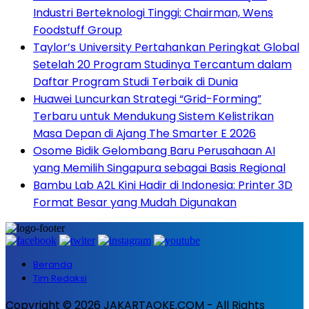
Industri Berteknologi Tinggi: Chairman, Wens
Foodstuff Group
Taylor’s University Pertahankan Peringkat Global
Setelah 20 Program Studinya Tercantum dalam
Daftar Program Studi Terbaik di Dunia
Huawei Luncurkan Strategi “Grid-Forming”
Terbaru untuk Mendukung Sistem Kelistrikan
Masa Depan di Ajang The Smarter E 2026
Osome Bidik Gelombang Baru Perusahaan AI
yang Memilih Singapura sebagai Basis Regional
Bambu Lab A2L Kini Hadir di Indonesia: Printer 3D
Format Besar yang Mudah Digunakan
Beranda
Tim Redaksi
Copyright © 2026 JAKARTAOKE.COM - All Rights