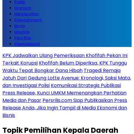
Politik
Ekonomi
Megapolitan
Entertainment
Bisnis
Lifestyle
Pers Rilis
Internasional
KPK Jadwalkan Ulang Pemeriksaan Khofifah Pekan Ini
Terkait Korupsi
Khofifah Belum Diperiksa, KPK Tunggu
Waktu Tepat Bongkar Dana Hibah
Tragedi Remaja
Jatuh Dari Gedung Lotte Avenue: Kronologi, Saksi Mata,
dan Investigasi Polisi
Komunikasi Strategis Publikasi
Press Release, Kunci UMKM Memenangkan Perhatian
Media dan Pasar
Persrilis.com Siap Publikasikan Press
Release Anda, Jika Ingin Tampil di Media Ekonomi dan
Bisnis
Topik
Pemilihan Kepala Daerah