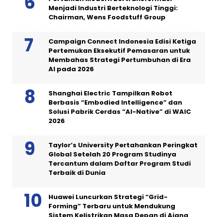
Menjadi Industri Berteknologi Tinggi:
Chairman, Wens Foodstuff Group
Campaign Connect Indonesia Edisi Ketiga
Pertemukan Eksekutif Pemasaran untuk
Membahas Strategi Pertumbuhan di Era
AI pada 2026
Shanghai Electric Tampilkan Robot
Berbasis “Embodied Intelligence” dan
Solusi Pabrik Cerdas “AI-Native” di WAIC
2026
Taylor’s University Pertahankan Peringkat
Global Setelah 20 Program Studinya
Tercantum dalam Daftar Program Studi
Terbaik di Dunia
Huawei Luncurkan Strategi “Grid-
Forming” Terbaru untuk Mendukung
Sistem Kelistrikan Masa Depan di Ajang