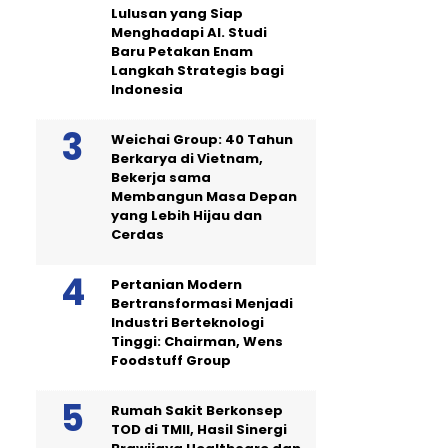
Lulusan yang Siap
Menghadapi AI. Studi
Baru Petakan Enam
Langkah Strategis bagi
Indonesia
Weichai Group: 40 Tahun
Berkarya di Vietnam,
Bekerja sama
Membangun Masa Depan
yang Lebih Hijau dan
Cerdas
Pertanian Modern
Bertransformasi Menjadi
Industri Berteknologi
Tinggi: Chairman, Wens
Foodstuff Group
Rumah Sakit Berkonsep
TOD di TMII, Hasil Sinergi