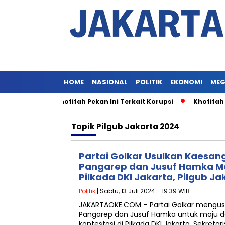
HOME
NASIONAL
POLITIK
EKONOMI
MEG
emeriksaan Khofifah Pekan Ini Terkait Korupsi
Khofifah Be
Topik
Pilgub Jakarta 2024
Partai Golkar Usulkan Kaesan
Pangarep dan Jusuf Hamka Ma
Pilkada DKI Jakarta, Pilgub Ja
Politik
| Sabtu, 13 Juli 2024 - 19:39 WIB
JAKARTAOKE.COM – Partai Golkar mengus
Pangarep dan Jusuf Hamka untuk maju 
kontestasi di Pilkada DKI Jakarta. Sekretar