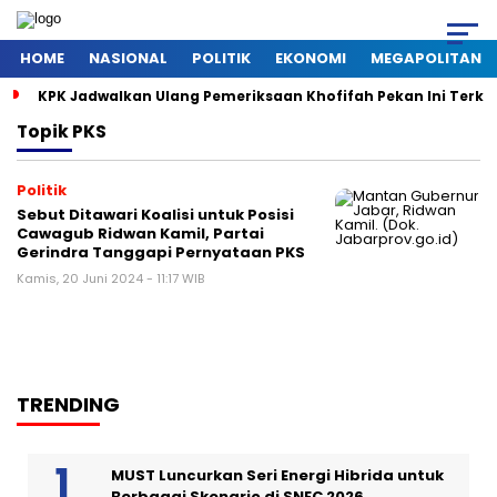
HOME
NASIONAL
POLITIK
EKONOMI
MEGAPOLITAN
KPK Jadwalkan Ulang Pemeriksaan Khofifah Pekan Ini Terkai
Topik
PKS
Politik
Sebut Ditawari Koalisi untuk Posisi
Cawagub Ridwan Kamil, Partai
Gerindra Tanggapi Pernyataan PKS
Kamis, 20 Juni 2024 - 11:17 WIB
TRENDING
MUST Luncurkan Seri Energi Hibrida untuk
Berbagai Skenario di SNEC 2026