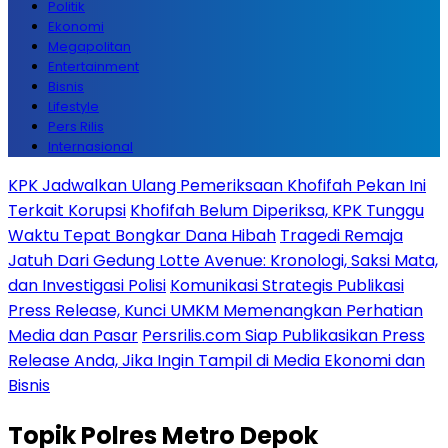
Politik
Ekonomi
Megapolitan
Entertainment
Bisnis
Lifestyle
Pers Rilis
Internasional
KPK Jadwalkan Ulang Pemeriksaan Khofifah Pekan Ini
Terkait Korupsi
Khofifah Belum Diperiksa, KPK Tunggu
Waktu Tepat Bongkar Dana Hibah
Tragedi Remaja
Jatuh Dari Gedung Lotte Avenue: Kronologi, Saksi Mata,
dan Investigasi Polisi
Komunikasi Strategis Publikasi
Press Release, Kunci UMKM Memenangkan Perhatian
Media dan Pasar
Persrilis.com Siap Publikasikan Press
Release Anda, Jika Ingin Tampil di Media Ekonomi dan
Bisnis
Topik
Polres Metro Depok