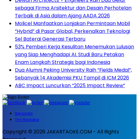
Dewan Architects + Engineers Raih Dua Gelar
sebagai Firma Arsitektur dan Desain Perhotelan
Terbaik di Asia dalam Ajang AADA 2026
Molicel Manfaatkan Lonjakan Permintaan Mobil
“Hybrid” di Pasar Global, Perkenalkan Teknologi
Sel Baterai Generasi Terbaru
53% Pemberi Kerja Kesulitan Menemukan Lulusan
yang Siap Menghadapi AI. Studi Baru Petakan
Enam Langkah Strategis bagi Indonesia
Dua Alumni Peking University Raih “Fields Medal”,
Sebanyak 14 Akademisi PKU Tampil di ICM 2026
ABC Impact Luncurkan “2025 Impact Review”
Beranda
Tim Redaksi
Copyright © 2026 JAKARTAOKE.COM - All Rights