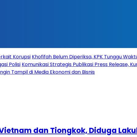
rkait Korupsi
Khofifah Belum Diperiksa, KPK Tunggu Wak
si Polisi
Komunikasi Strategis Publikasi Press Release,
 Ingin Tampil di Media Ekonomi dan Bisnis
ietnam dan Tiongkok, Diduga Lakuka