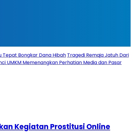
tu Tepat Bongkar Dana Hibah
Tragedi Remaja Jatuh Dari
 Kunci UMKM Memenangkan Perhatian Media dan Pasar
n Kegiatan Prostitusi Online