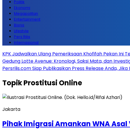
Politik
Ekonomi
Megapolitan
Entertainment
Bisnis
Lifestyle
Pers Rilis
Internasional
KPK Jadwalkan Ulang Pemeriksaan Khofifah Pekan Ini Te
Gedung Lotte Avenue: Kronologi, Saksi Mata, dan Investiga
Persrilis.com Siap Publikasikan Press Release Anda, Jika
Topik
Prostitusi Online
Jakarta
Pihak Imigrasi Amankan WNA Asal V