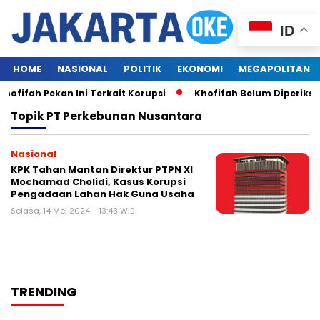
ID
HOME
NASIONAL
POLITIK
EKONOMI
MEGAPOLITAN
ofifah Pekan Ini Terkait Korupsi
Khofifah Belum Diperiksa
Topik
PT Perkebunan Nusantara
Nasional
KPK Tahan Mantan Direktur PTPN XI
Mochamad Cholidi, Kasus Korupsi
Pengadaan Lahan Hak Guna Usaha
Selasa, 14 Mei 2024 - 13:43 WIB
TRENDING