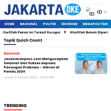
ID
HOME
NASIONAL
POLITIK
EKONOMI
MEGAPOLITAN
hofifah Pekan Ini Terkait Korupsi
Khofifah Belum Diperiks
Topik
Quich Count
Nasional
Jasasiaranpers.com Mengucapkan
Selamat dan Sukses kepada
Pasangan Prabowo – Gibran di
Pemilu 2024
Jumat, 16 Februari 2024 - 09:03 WIB
TRENDING