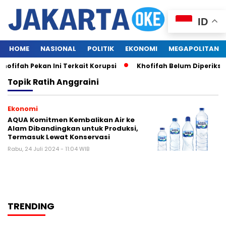
ID
HOME
NASIONAL
POLITIK
EKONOMI
MEGAPOLITAN
fifah Pekan Ini Terkait Korupsi
Khofifah Belum Diperiksa
Topik
Ratih Anggraini
Ekonomi
AQUA Komitmen Kembalikan Air ke
Alam Dibandingkan untuk Produksi,
Termasuk Lewat Konservasi
Rabu, 24 Juli 2024 - 11:04 WIB
TRENDING