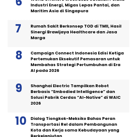
Industri Energi, Migas Lepas Pantai, dan
Maritim Asia di Singapura
Rumah Sakit Berkonsep TOD di TMII, Hasil
Sinergi Brawijaya Healthcare dan Jasa
Marga
Campaign Connect Indonesia Edisi Ketiga
Pertemukan Eksekutif Pemasaran untuk
Membahas Strategi Pertumbuhan di Era
AI pada 2026
Shanghai Electric Tampilkan Robot
Berbasis “Embodied Intelligence” dan
Solusi Pabrik Cerdas “AI-Native” di WAIC
2026
Dialog Tiongkok-Meksiko Bahas Peran
Transportasi Rel dalam Pembangunan
Kota dan Kerja sama Kebudayaan yang
Berkelanjutan